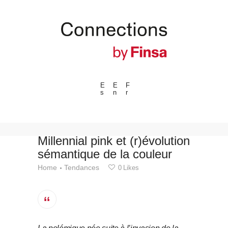
E
E
F
s
n
r
---ENLACES---
Tendances
Événements
Millennial pink et (r)évolution
sémantique de la couleur
Espaces
Home
Tendances
0
Likes
Matériels
Technologie
Connexion avec
Collaborations