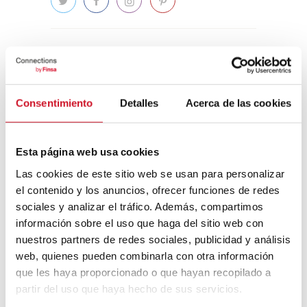
Navigation
de
Previous
Next
PREVIOUS ARTICLE
NEXT ARTICLE
article
article
Milan Design
CONNEXION
l’article
Week 2018 : le
AVEC… Belén
Consentimiento
Detalles
Acerca de las cookies
matériau comme
Moneo et Jeff
protagoniste
Brock
Esta página web usa cookies
Related Posts
Las cookies de este sitio web se usan para personalizar
el contenido y los anuncios, ofrecer funciones de redes
sociales y analizar el tráfico. Además, compartimos
Comment réaliser
un design d’intérieur
información sobre el uso que haga del sitio web con
de style industriel
nuestros partners de redes sociales, publicidad y análisis
intemporel
web, quienes pueden combinarla con otra información
Quand le soi-
que les haya proporcionado o que hayan recopilado a
disant “style
partir del uso que haya hecho de sus servicios.
industriel” est-il