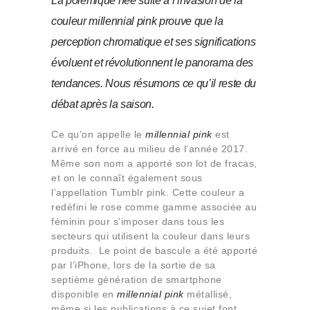
La polémique née suite à l’invasion de la
Qui sommes-nous
couleur millennial pink prouve que la
Contact
perception chromatique et ses significations
évoluent et révolutionnent le panorama des
tendances. Nous résumons ce qu’il reste du
débat après la saison.
Ce qu’on appelle le
millennial pink
est
arrivé en force au milieu de l’année 2017.
Même son nom a apporté son lot de fracas,
et on le connaît également sous
l’appellation Tumblr pink. Cette couleur a
redéfini le rose comme gamme associée au
féminin pour s’imposer dans tous les
secteurs qui utilisent la couleur dans leurs
produits. Le point de bascule a été apporté
par l’iPhone, lors de la sortie de sa
septième génération de smartphone
disponible en
millennial pink
métallisé,
même si les publications à ce sujet font