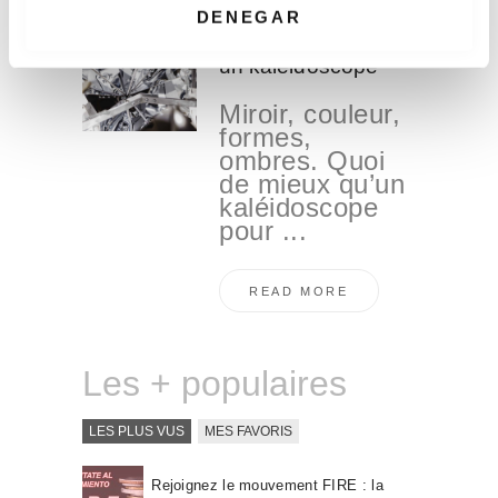
i
DENEGAR
m
La culture comme
un kaléidoscope
i
e
Miroir, couleur,
n
formes,
t
ombres. Quoi
o
de mieux qu’un
kaléidoscope
pour ...
READ MORE
Les + populaires
LES PLUS VUS
MES FAVORIS
Rejoignez le mouvement FIRE : la