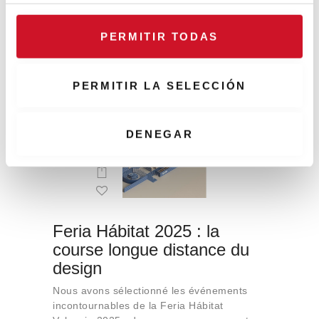
premiers mois de 2026
c
La carte incontournable de janvier à avril
o
PERMITIR TODAS
2026 : salons et festivals dans l'architecture
n
et la décoration d'intérieur
s
e
PERMITIR LA SELECCIÓN
n
t
22
i
DENEGAR
m
SEPTEMBRE
i
e
n
t
Feria Hábitat 2025 : la
o
course longue distance du
design
Nous avons sélectionné les événements
incontournables de la Feria Hábitat