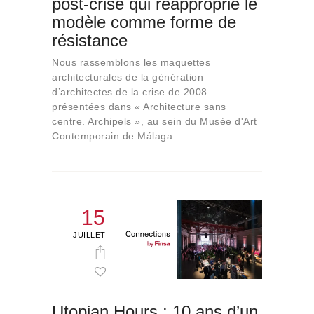
post-crise qui réapproprie le
Qui sommes-nous
modèle comme forme de
Contact
résistance
Nous rassemblons les maquettes
architecturales de la génération
d’architectes de la crise de 2008
présentées dans « Architecture sans
centre. Archipels », au sein du Musée d'Art
Contemporain de Málaga
15
JUILLET
Utopian Hours : 10 ans d’un