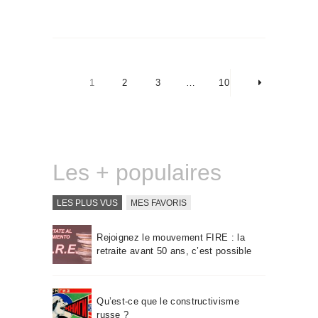
Pagination
des
PAGE
1
PAGE
2
PAGE
3
…
PAGE
10
>
publications
Les + populaires
LES PLUS VUS
MES FAVORIS
Rejoignez le mouvement FIRE : la
retraite avant 50 ans, c’est possible
Qu’est-ce que le constructivisme
russe ?