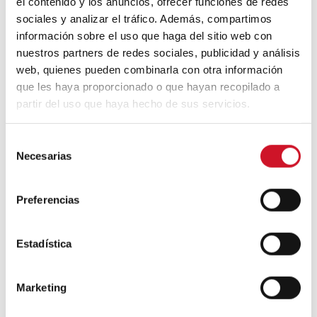
6 propositions pour le
el contenido y los anuncios, ofrecer funciones de redes
Madrid Design Festival 2026
sociales y analizar el tráfico. Además, compartimos
información sobre el uso que haga del sitio web con
Les 6 incontournables pour profiter au
nuestros partners de redes sociales, publicidad y análisis
maximum de la 9° édition du Madrid Design
web, quienes pueden combinarla con otra información
Festival, l'événement qui lance le calendrier
du design en Espagne
que les haya proporcionado o que hayan recopilado a
partir del uso que haya hecho de sus servicios.
S
Necesarias
e
19
l
JANVIER
e
Preferencias
c
c
i
Estadística
Les événements qui
ó
rythmeront l’évolution de
n
Marketing
d
l’habitat au cours des quatre
e