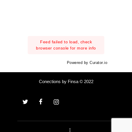
Feed failed to load, check
browser console for more info
Powered by Curator.io
Conections by Finsa © 2022