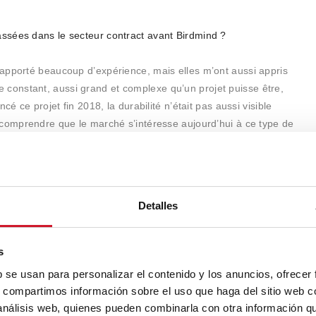
ssées dans le secteur contract avant Birdmind ?
apporté beaucoup d’expérience, mais elles m’ont aussi appris
este constant, aussi grand et complexe qu’un projet puisse être,
cé ce projet fin 2018, la durabilité n’était pas aussi visible
 comprendre que le marché s’intéresse aujourd’hui à ce type de
e la durabilité : il faut proposer du design et une finition
Detalles
s
b se usan para personalizar el contenido y los anuncios, ofrecer
s, compartimos información sobre el uso que haga del sitio web 
 análisis web, quienes pueden combinarla con otra información q