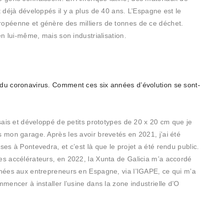
t déjà développés il y a plus de 40 ans. L’Espagne est le
ropéenne et génère des milliers de tonnes de ce déchet.
en lui-même, mais son industrialisation.
 du coronavirus. Comment ces six années d’évolution se sont-
ssais et développé de petits prototypes de 20 x 20 cm que je
s mon garage. Après les avoir brevetés en 2021, j’ai été
ses à Pontevedra, et c’est là que le projet a été rendu public.
es accélérateurs, en 2022, la Xunta de Galicia m’a accordé
inées aux entrepreneurs en Espagne, via l’IGAPE, ce qui m’a
mmencer à installer l’usine dans la zone industrielle d’O