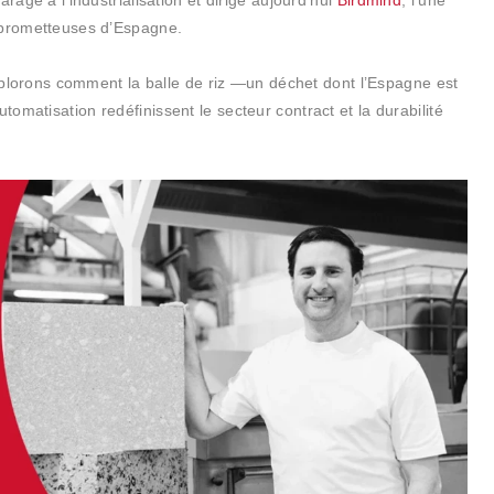
rage à l’industrialisation et dirige aujourd’hui
Birdmind
, l’une
 prometteuses d’Espagne.
rons comment la balle de riz —un déchet dont l’Espagne est
omatisation redéfinissent le secteur contract et la durabilité