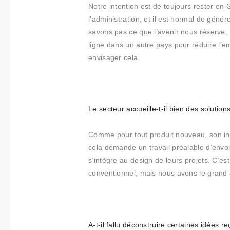
Notre intention est de toujours rester en
t
l’administration, et il est normal de gén
i
savons pas ce que l’avenir nous réserve, 
m
ligne dans un autre pays pour réduire l’e
i
envisager cela.
e
n
t
o
Le secteur accueille-t-il bien des solut
Comme pour tout produit nouveau, son intr
cela demande un travail préalable d’envoi d
s’intègre au design de leurs projets. C’es
conventionnel, mais nous avons le grand 
A-t-il fallu déconstruire certaines idées r