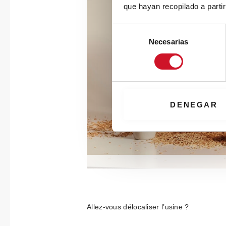
que hayan recopilado a parti
S
Necesarias
e
l
e
c
c
i
DENEGAR
ó
n
d
e
c
o
n
s
Allez-vous délocaliser l’usine ?
e
n