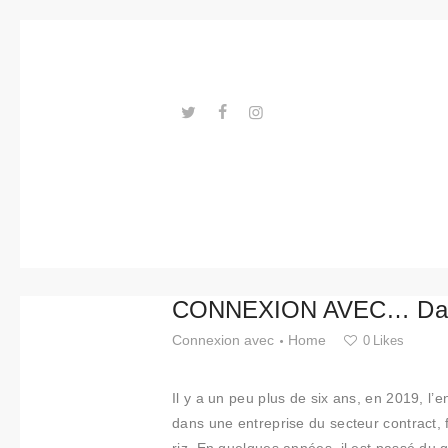
Tendance
s
Événeme
nts
---ENLACES---
Espaces
Matériels
Technolo
CONNEXION AVEC… Davi
gie
Connexion avec
Home
0
Likes
Connexio
Il y a un peu plus de six ans, en 2019, l’
n avec
dans une entreprise du secteur contract, 