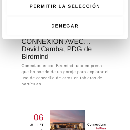
08
e
PERMITIR LA SELECCIÓN
JUILLET
n
t
i
DENEGAR
m
i
CONNEXION AVEC…
e
David Camba, PDG de
n
Birdmind
t
Conectamos con Birdmind, una empresa
o
que ha nacido de un garaje para explorar el
uso de cascarilla de arroz en tableros de
partículas
06
JUILLET