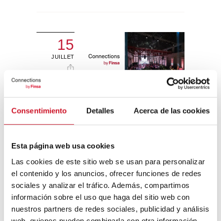
15
JUILLET
Utopian Hours : 10 ans d’un
Consentimiento
Detalles
Acerca de las cookies
festival pour les espèces
urbaines
Esta página web usa cookies
Nous avons discuté avec le principal
Las cookies de este sitio web se usan para personalizar
instigateur du festival des villes, au sujet
des utopies, du changement et de la
el contenido y los anuncios, ofrecer funciones de redes
conviction qu'un monde meilleur est
sociales y analizar el tráfico. Además, compartimos
possible
información sobre el uso que haga del sitio web con
nuestros partners de redes sociales, publicidad y análisis
web, quienes pueden combinarla con otra información