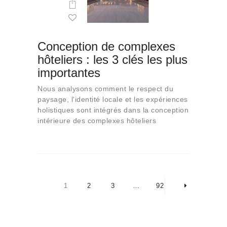
Conception de complexes
hôteliers : les 3 clés les plus
importantes
Nous analysons comment le respect du
paysage, l'identité locale et les expériences
holistiques sont intégrés dans la conception
intérieure des complexes hôteliers
Pagination
des
PAGE
1
PAGE
2
PAGE
3
…
PAGE
92
>
publications