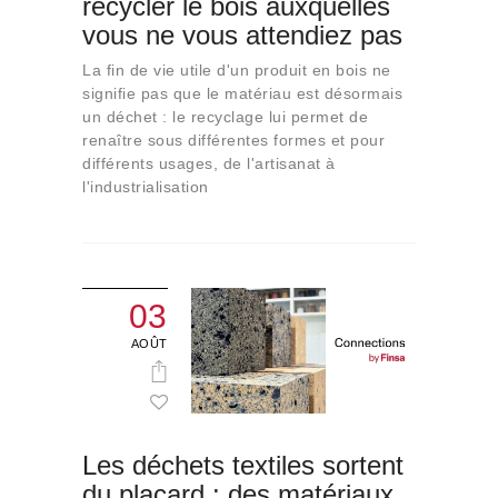
recycler le bois auxquelles
Qui sommes-nous
vous ne vous attendiez pas
Contact
La fin de vie utile d'un produit en bois ne
signifie pas que le matériau est désormais
un déchet : le recyclage lui permet de
renaître sous différentes formes et pour
différents usages, de l'artisanat à
l'industrialisation
03
AOÛT
Les déchets textiles sortent
du placard : des matériaux