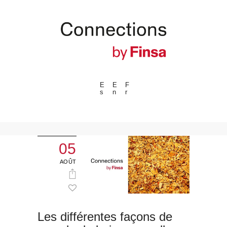
E
E
F
s
n
r
---ENLACES---
Tendances
Événements
05
Espaces
AOÛT
Matériels
Technologie
Connexion avec
Les différentes façons de
Collaborations