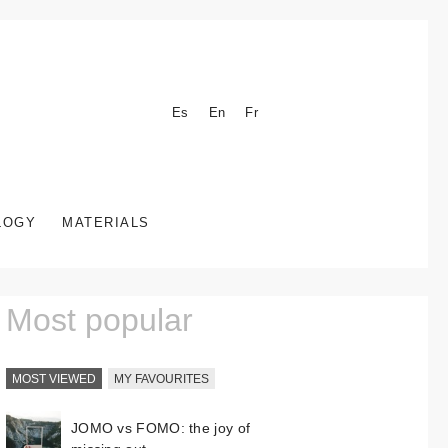
Es
En
Fr
LOGY
MATERIALS
Most popular
MOST VIEWED
MY FAVOURITES
JOMO vs FOMO: the joy of