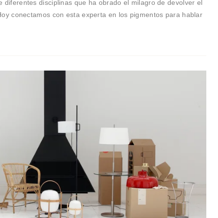
 diferentes disciplinas que ha obrado el milagro de devolver el
. Hoy conectamos con esta experta en los pigmentos para hablar