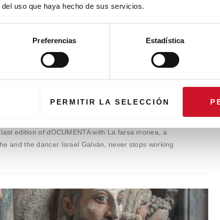
r del uso que haya hecho de sus servicios.
Preferencias
Estadística
edro G. Romero, artist and researcher
PERMITIR LA SELECCIÓN
P
o G. Romero from very early on. This "undisciplined artist",
 last edition of dOCUMENTA with La farsa monea, a
he and the dancer Israel Galván, never stops working