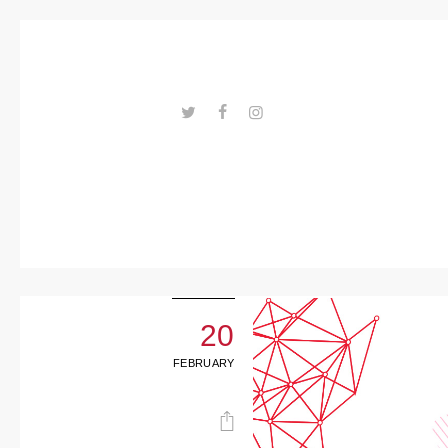
Trends
Events
Spaces
Materials
---ENLACES---
Technolo
gy
Connectio
n with
20
Collabora
FEBRUARY
tions