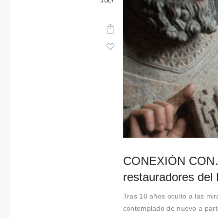
JULY
t
i
m
i
e
n
t
o
CONEXIÓN CON… O
restauradores del 
Tras 10 años oculto a las mira
contemplado de nuevo a partir