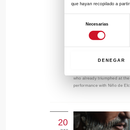
que hayan recopilado a parti
S
Necesarias
e
l
e
c
c
Connection with…P
i
DENEGAR
ó
Flamenco has interested Pedr
n
who already triumphed at the
d
performance with Niño de Elc
e
c
o
n
s
20
e
n