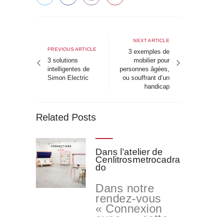
Navigation
de
Next
NEXT ARTICLE
Previous
PREVIOUS ARTICLE
article
3 exemples de
l’article
article
3 solutions
mobilier pour
intelligentes de
personnes âgées,
Simon Electric
ou souffrant d’un
handicap
Related Posts
Dans l’atelier de
Cenlitrosmetrocadra
do
Dans notre
rendez-vous
« Connexion