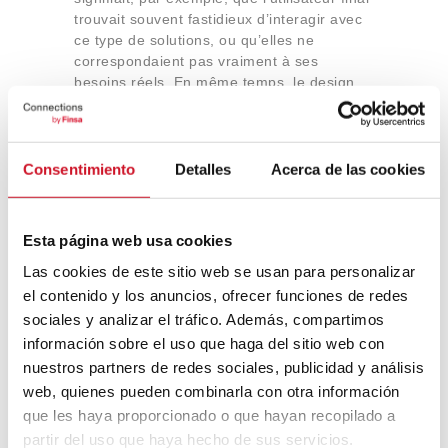
trouvait souvent fastidieux d’interagir avec
ce type de solutions, ou qu’elles ne
correspondaient pas vraiment à ses
besoins réels. En même temps, le design
était un paramètre secondaire, privilégiant
la technologie et la fonctionnalité. Nous
comprenons la technologie comme un outil
qui doit faciliter l’utilisation, l’interaction et
Consentimiento
Detalles
Acerca de las cookies
le rôle du produit, toujours allié à un bon
design. Et un bon design n’est pas
seulement la partie esthétique, mais aussi
Esta página web usa cookies
la réflexion sur son contexte d’utilisation, ce
Las cookies de este sitio web se usan para personalizar
qu’il doit résoudre et comment il doit le
résoudre pour que ce soit une expérience
el contenido y los anuncios, ofrecer funciones de redes
vraiment positive pour ceux qui l’utilisent,
sociales y analizar el tráfico. Además, compartimos
l’installent ou le gèrent.
información sobre el uso que haga del sitio web con
nuestros partners de redes sociales, publicidad y análisis
web, quienes pueden combinarla con otra información
que les haya proporcionado o que hayan recopilado a
partir del uso que haya hecho de sus servicios.