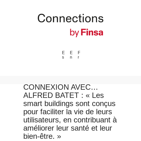
E
E
F
s
n
r
---ENLACES---
Tendances
Événements
CONNEXION AVEC…
ALFRED BATET : « Les
Espaces
smart buildings sont conçus
Matériels
pour faciliter la vie de leurs
Technologie
utilisateurs, en contribuant à
Connexion avec
améliorer leur santé et leur
bien-être. »
Collaborations