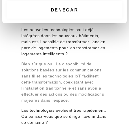
t
i
DENEGAR
Una publicación compartida de Simon Electric (@simonelectric)
m
i
e
Les nouvelles technologies sont déjà
intégrées dans les nouveaux bâtiments,
n
mais est-il possible de transformer l’ancien
t
parc de logements pour les transformer en
o
logements intelligents ?
Bien sûr que oui. La disponibilité de
solutions basées sur les communications
sans fil et les technologies IoT facilitent
cette transformation, coexistant avec
l’installation traditionnelle et sans avoir à
effectuer des actions ou des modifications
majeures dans l’espace.
Les technologies évoluent très rapidement.
Où pensez-vous que se dirige l’avenir dans
ce domaine ?