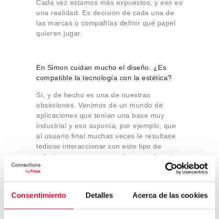
Cada vez estamos más expuestos, y eso es
una realidad. Es decisión de cada una de
las marcas o compañías definir qué papel
quieren jugar.
En
Simon
cuidan mucho el diseño. ¿Es
compatible la tecnología con la estética?
Sí, y de hecho es una de nuestras
obsesiones. Venimos de un mundo de
aplicaciones que tenían una base muy
industrial y eso suponía, por ejemplo, que
al usuario final muchas veces le resultase
tedioso interaccionar con este tipo de
soluciones, o que no encajasen realmente
con sus necesidades reales. A su vez, el
diseño era un parámetro secundario,
primando la tecnología y la funcionalidad.
Consentimiento
Detalles
Acerca de las cookies
En
Simon
entendemos la tecnología como
una herramienta que debe facilitar el uso,