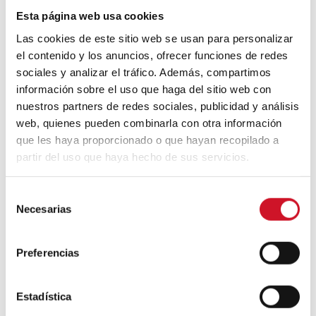
interacción y cometido del producto,
Esta página web usa cookies
siempre apoyada por un buen diseño.
Las cookies de este sitio web se usan para personalizar
Y un buen diseño no es únicamente la
el contenido y los anuncios, ofrecer funciones de redes
parte estética, sino también pensar en su
sociales y analizar el tráfico. Además, compartimos
contexto de uso, en qué debe resolver y
información sobre el uso que haga del sitio web con
cómo lo debe resolver para que sea una
nuestros partners de redes sociales, publicidad y análisis
experiencia realmente positiva para quien
lo use, lo instale o lo gestione.
web, quienes pueden combinarla con otra información
que les haya proporcionado o que hayan recopilado a
partir del uso que haya hecho de sus servicios.
S
Necesarias
e
l
e
Preferencias
c
c
i
Estadística
ó