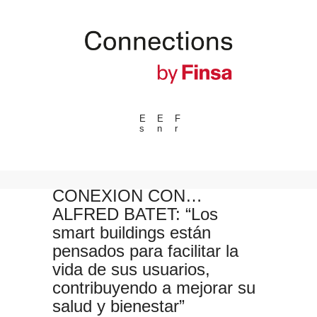
E
E
F
s
n
r
---ENLACES---
Tendencias
Eventos
CONEXIÓN CON…
ALFRED BATET: “Los
Espacios
smart buildings están
Materiales
pensados para facilitar la
Tecnologia
vida de sus usuarios,
Conexión con
contribuyendo a mejorar su
salud y bienestar”
Colaboraciones