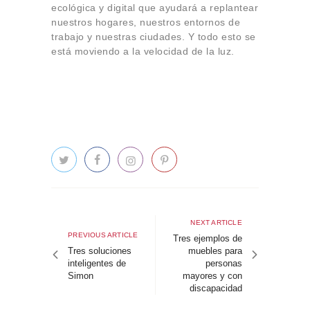
ecológica y digital que ayudará a replantear
nuestros hogares, nuestros entornos de
trabajo y nuestras ciudades. Y todo esto se
está moviendo a la velocidad de la luz.
Navegación
de
Next
NEXT ARTICLE
Previous
PREVIOUS ARTICLE
article
Tres ejemplos de
entradas
article
Tres soluciones
muebles para
inteligentes de
personas
Simon
mayores y con
discapacidad