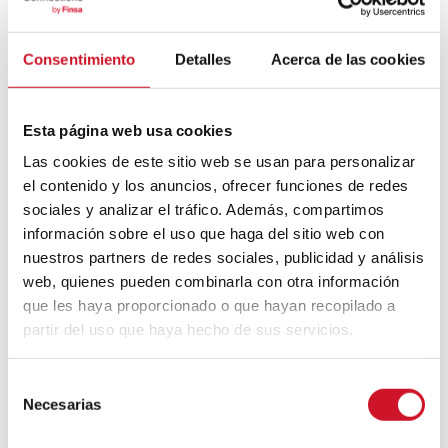
Que demandez-vous à une
smart home
?
Une maison intelligente va au-delà de
l’usage fonctionnel de la domotique et doit
Consentimiento
Detalles
Acerca de las cookies
pouvoir s’adapter à qui l’habite. Un exemple
se trouve dans un duplex à Pontevedra
conçu par
Peza Estudio
. Il dispose du
système Simon iO
qui génère des espaces
Esta página web usa cookies
connectés et relie tous les appareils de la
Las cookies de este sitio web se usan para personalizar
maison intelligente pour concevoir un
el contenido y los anuncios, ofrecer funciones de redes
monde d’expériences adaptées à chaque
sociales y analizar el tráfico. Además, compartimos
style de vie.
información sobre el uso que haga del sitio web con
Avec ce système, il est possible de
nuestros partners de redes sociales, publicidad y análisis
contrôler tous les volets en un seul clic,
web, quienes pueden combinarla con otra información
d’utiliser des
assistants vocaux comme
que les haya proporcionado o que hayan recopilado a
Alexa ou Google Assistant
, d’adapter le
partir del uso que haya hecho de sus servicios.
système de
chauffage
ou d’améliorer la
sécurité
avec une simulation de présence
qui peut être activée manuellement ou
S
programmée.
Necesarias
e
De plus, il permet la
création de scènes
l