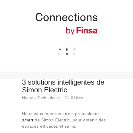
E
E
F
s
n
r
---ENLACES---
Tendances
Événements
3 solutions intelligentes de
Simon Electric
Espaces
Home
Technologie
0
Likes
Matériels
Technologie
Nous vous montrons trois propositions
Connexion avec
smart
de Simon Electric, pour obtenir des
espaces efficaces et sains.
Collaborations