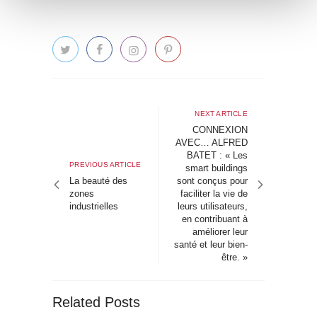
n
t
o
Navigation
de
Next
NEXT ARTICLE
article
CONNEXION
l’article
AVEC… ALFRED
BATET : « Les
Previous
PREVIOUS ARTICLE
smart buildings
article
La beauté des
sont conçus pour
zones
faciliter la vie de
industrielles
leurs utilisateurs,
en contribuant à
améliorer leur
santé et leur bien-
être. »
Related Posts