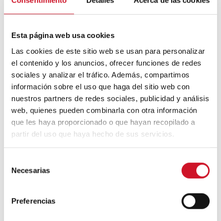
Consentimiento
Detalles
Acerca de las cookies
bien trabajada puede ser profundamente
expresiva. Un mood pensado para
quienes valoran la armonía, la
Esta página web usa cookies
continuidad y el poder de los detalles
sutiles.
Las cookies de este sitio web se usan para personalizar
el contenido y los anuncios, ofrecer funciones de redes
sociales y analizar el tráfico. Además, compartimos
información sobre el uso que haga del sitio web con
nuestros partners de redes sociales, publicidad y análisis
web, quienes pueden combinarla con otra información
que les haya proporcionado o que hayan recopilado a
partir del uso que haya hecho de sus servicios.
S
Navegación
Necesarias
e
de
Previous
Next
PREVIOUS ARTICLE
NEXT ARTICLE
l
article
article
Las 4 ideas clave
Cómo es la
entradas
e
Preferencias
para
tecnología del
c
rehabilitaciones
futuro (y del
c
de
presente) según