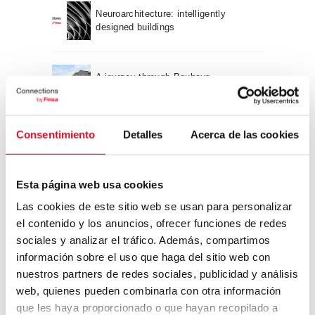
Neuroarchitecture: intelligently
designed buildings
A journey through Bauhaus
architecture
Connection with
Consentimiento
Detalles
Acerca de las cookies
CONNECTION WITH… David
Camba, CEO of Birdmind
Esta página web usa cookies
Las cookies de este sitio web se usan para personalizar
el contenido y los anuncios, ofrecer funciones de redes
CONNECTION WITH… Mogu
sociales y analizar el tráfico. Además, compartimos
información sobre el uso que haga del sitio web con
nuestros partners de redes sociales, publicidad y análisis
web, quienes pueden combinarla con otra información
CONNECTION WITH…
que les haya proporcionado o que hayan recopilado a