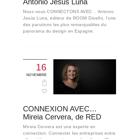
Antonio Jesús Luna
Qui sommes-nous
Nous nous CONNECTONS AVEC… Antonio
Contact
Jesús Luna, éditeur de ROOM Diseño, l’une
des parutions les plus remarquables du
panorama du design en Espagne.
16
NOVEMBRE
CONNEXION AVEC…
Mireia Cervera, de RED
Mireia Cervera est une experte en
connection. Connecter les entreprises entre