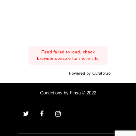
Feed failed to load, check
browser console for more info
Powered by Curator.io
Conections by Finsa © 2022