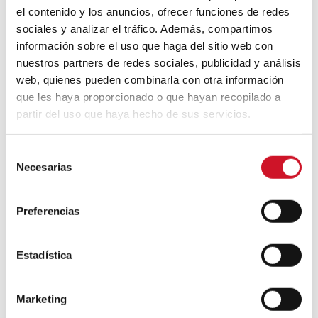
18
el contenido y los anuncios, ofrecer funciones de redes
MAI
sociales y analizar el tráfico. Además, compartimos
información sobre el uso que haga del sitio web con
nuestros partners de redes sociales, publicidad y análisis
web, quienes pueden combinarla con otra información
que les haya proporcionado o que hayan recopilado a
CONNEXION AVEC…
partir del uso que haya hecho de sus servicios.
Ángela García de Paredes
et Ignacio Pedrosa
S
Nous avons discuté avec Ángela García de
Necesarias
e
Paredes et Ignacio Pedrosa, l’âme du
l
studio Paredes Pedrosa, convié afin de
e
présenter ses travaux dans la nouvelle
Preferencias
c
édition de la Biennale d’architecture.
c
i
Estadística
ó
n
27
Marketing
d