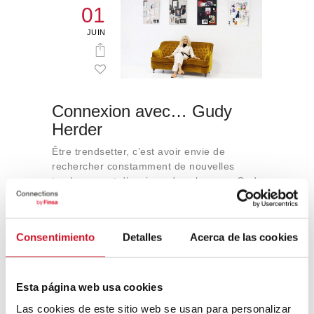
01
JUIN
Connexion avec… Gudy
Herder
Être trendsetter, c’est avoir envie de
rechercher constamment de nouvelles
tendances, et d’avoir ça dans le sang. Gudy
Herder cultive par le biais de son agence
Eclectic Trends l’apprentissage et la
diffusion de nouveautés dans le secteur de
Consentimiento
Detalles
Acerca de las cookies
la conception et de l’aménagement…
Esta página web usa cookies
Las cookies de este sitio web se usan para personalizar