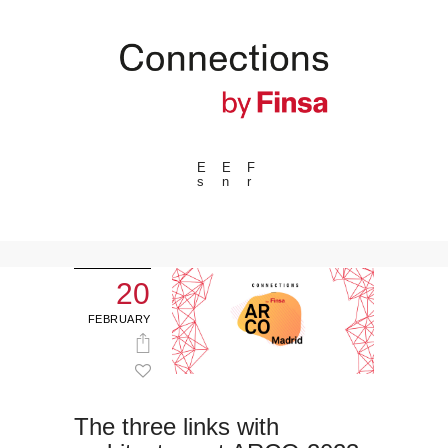
E
E
F
s
n
r
---ENLACES---
Trends
Events
20
Spaces
FEBRUARY
Materials
Technology
Connection with
The three links with
Collaborations