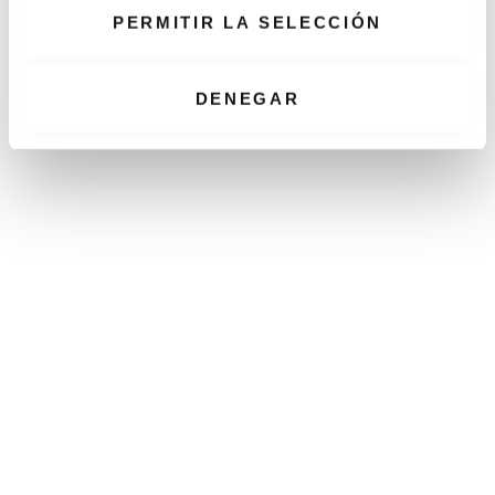
e
PERMITIR LA SELECCIÓN
n
When Interior Design Meets
t
Fashion – Topography 2.0 by
i
DENEGAR
Gudy Herder
m
i
e
n
t
o