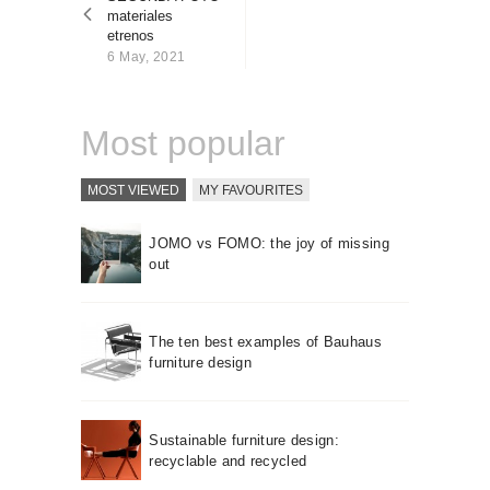
About us
materiales
etrenos
Contact
6 May, 2021
Most popular
MOST VIEWED
MY FAVOURITES
JOMO vs FOMO: the joy of missing
out
The ten best examples of Bauhaus
furniture design
Sustainable furniture design:
recyclable and recycled