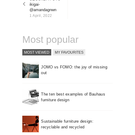
About us
ikigai-
@amandagnwn
Contact
1 April, 2022
Most popular
MOST VIEWED
MY FAVOURITES
JOMO vs FOMO: the joy of missing
out
The ten best examples of Bauhaus
furniture design
Sustainable furniture design:
recyclable and recycled