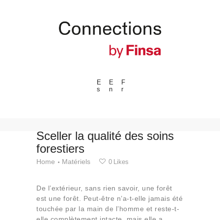
E
E
F
s
n
r
---ENLACES---
Tendances
Événements
Sceller la qualité des soins
forestiers
Espaces
Home
Matériels
0
Likes
Matériels
Technologie
De l’extérieur, sans rien savoir, une forêt
Connexion avec
est une forêt. Peut-être n’a-t-elle jamais été
touchée par la main de l’homme et reste-t-
Collaborations
elle complètement intacte, mais elle a