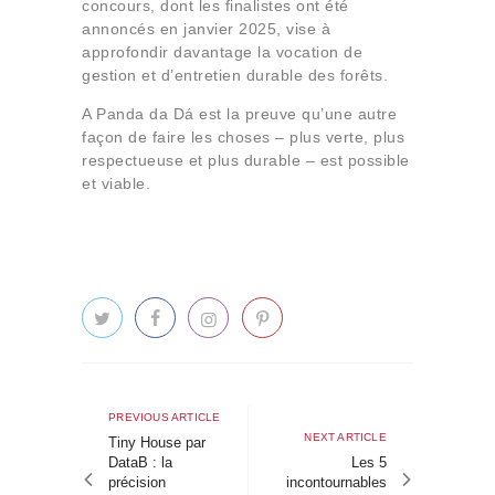
concours, dont les finalistes ont été
annoncés en janvier 2025, vise à
approfondir davantage la vocation de
gestion et d’entretien durable des forêts.
A Panda da Dá est la preuve qu’une autre
façon de faire les choses – plus verte, plus
respectueuse et plus durable – est possible
et viable.
Navigation
de
Previous
PREVIOUS ARTICLE
Next
NEXT ARTICLE
article
Tiny House par
l’article
article
DataB : la
Les 5
précision
incontournables