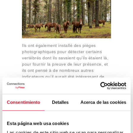
Ils ont également installé des pièges
photographiques pour détecter certains
vertébrés dont ils savaient qu’ils étaient là,
pour fournir la preuve de leur présence, et
ils ont pensé à de nombreux autres
indicateurs qu’il aurait été intéressant de
mesurer. Dans leur rapport, ils ont
également inclus
des propositions d’action
pour l’avenir.
« Sur la partie de la ferme
utilisée pour l’exploitation commerciale, il y
Consentimiento
Detalles
Acerca de las cookies
a une plantation de pins tout près de la
rivière. Nous suggérons que lorsque
viendra le temps de les couper, ils ne soient
Esta página web usa cookies
pas replantés trop près les uns des autres.
Las cookies de este sitio web se usan para personalizar
D’un point de vue économique, cela fait très