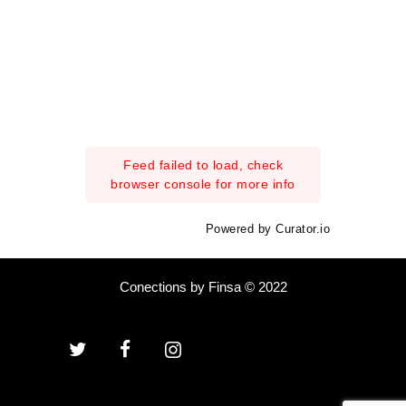
Feed failed to load, check
browser console for more info
Powered by Curator.io
Conections by Finsa © 2022