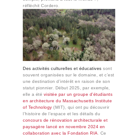
réfléchit Cordero.
Des activités culturelles et éducatives
sont
souvent organisées sur le domaine, et c’est
une destination d’intérêt en raison de son
statut pionnier. Début 2025, par exemple,
elle a été
visitée par un groupe d’étudiants
en architecture du Massachusetts Institute
of Technology
(MIT), qui ont pu découvrir
l’histoire de l’espace et les détails du
concours de rénovation architecturale et
paysagère lancé en novembre 2024 en
collaboration avec la Fondation RIA
. Ce