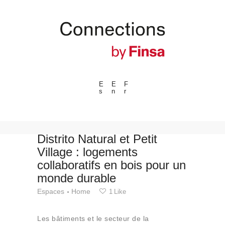
E
E
F
s
n
r
---ENLACES---
Tendances
Événements
Distrito Natural et Petit
Village : logements
Espaces
collaboratifs en bois pour un
Matériels
monde durable
Technologie
Espaces
Home
1
Like
Connexion avec
Collaborations
Les bâtiments et le secteur de la