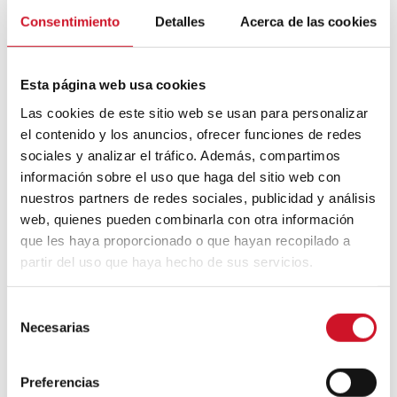
Autrement dit, il devient une entité de
Consentimiento
Detalles
Acerca de las cookies
collaboration et d’interaction en soi”,
explique Aguilar. À titre d’exemple, il cite les
galeries donnant sur les logements et
comment il est fondamental pour eux que
Esta página web usa cookies
«
la vie s’y crée
et que des moments
Las cookies de este sitio web se usan para personalizar
d’interaction soient partagés ».
el contenido y los anuncios, ofrecer funciones de redes
sociales y analizar el tráfico. Además, compartimos
información sobre el uso que haga del sitio web con
nuestros partners de redes sociales, publicidad y análisis
web, quienes pueden combinarla con otra información
que les haya proporcionado o que hayan recopilado a
partir del uso que haya hecho de sus servicios.
S
Necesarias
e
Petit Village, qui sera situé dans le Barrio
l
del Aeropuerto à Madrid, sera également
le
e
premier immeuble de coliving de logement
Preferencias
c
public de la capitale
. Il comprendra 73