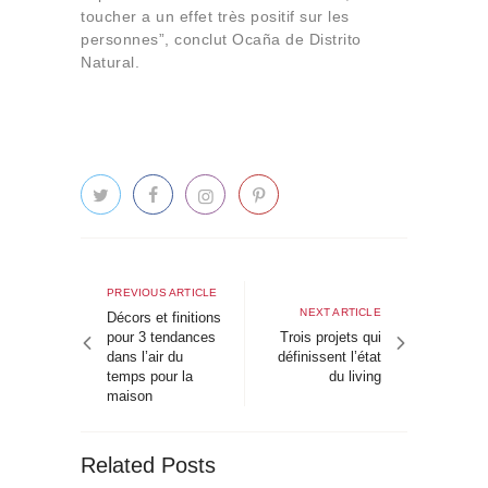
toucher a un effet très positif sur les
personnes”, conclut Ocaña de Distrito
Natural.
Navigation
de
Previous
PREVIOUS ARTICLE
Next
NEXT ARTICLE
article
Décors et finitions
l’article
article
pour 3 tendances
Trois projets qui
dans l’air du
définissent l’état
temps pour la
du living
maison
Related Posts