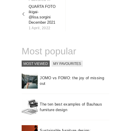
About us
post:
QUARTA FOTO
ikigai-
Contact
@lisa.sorgini
December 2021
1 April, 2022
Most popular
MOST VIEWED
MY FAVOURITES
JOMO vs FOMO: the joy of missing
out
The ten best examples of Bauhaus
furniture design
Sustainable furniture design: