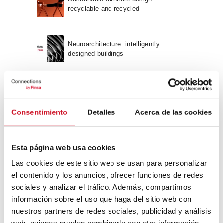
recyclable and recycled
Neuroarchitecture: intelligently
designed buildings
A journey through Bauhaus
architecture
Consentimiento
Detalles
Acerca de las cookies
Connection with
Esta página web usa cookies
CONNECTION WITH… David
Camba, CEO of Birdmind
Las cookies de este sitio web se usan para personalizar
el contenido y los anuncios, ofrecer funciones de redes
sociales y analizar el tráfico. Además, compartimos
información sobre el uso que haga del sitio web con
CONNECTION WITH… Mogu
nuestros partners de redes sociales, publicidad y análisis
web, quienes pueden combinarla con otra información