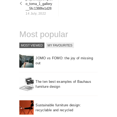
About us
o_toma_1_gallery
__5fc1388fe1d28
Contact
14 July, 2022
Most popular
MOST VIEWED
MY FAVOURITES
JOMO vs FOMO: the joy of missing
out
The ten best examples of Bauhaus
furniture design
Sustainable furniture design:
recyclable and recycled