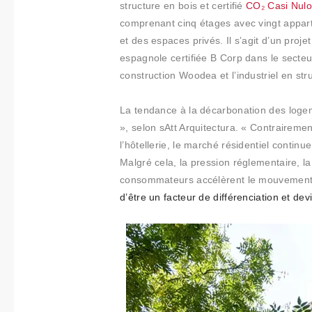
Collabora
structure en bois et certifié
CO₂ Casi Nulo
comprenant cinq étages avec vingt appa
tions
et des espaces privés. Il s’agit d’un proje
espagnole certifiée B Corp dans le secteu
Qui
construction Woodea et l’industriel en str
sommes-
La tendance à la décarbonation des logem
nous
», selon sAtt Arquitectura. « Contraireme
l’hôtellerie, le marché résidentiel continue
Contact
Malgré cela, la pression réglementaire, l
consommateurs accélèrent le mouvement
d’être un facteur de différenciation et d