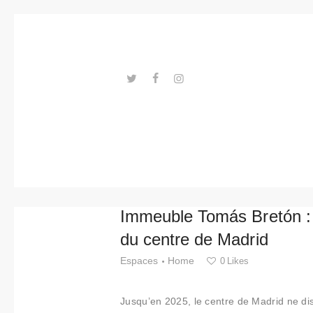
Tendance
s
Événeme
nts
---ENLACES---
Espaces
Matériels
Technolo
Immeuble Tomás Bretón : le
gie
du centre de Madrid
Connexio
Espaces
Home
0
Likes
n avec
Jusqu’en 2025, le centre de Madrid ne dis