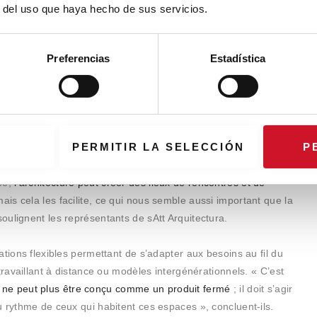
r del uso que haya hecho de sus servicios.
Preferencias
Estadística
PERMITIR LA SELECCIÓN
P
ée,
l’architecture peut créer des lieux de rencontres et de
ais cela les facilite, ce qui nous semble aussi important que la
ulignent les représentants de sAtt Arquitectura.
tions flexibles permettant de s’adapter aux besoins au fil du
travaillant à distance ou modèles intergénérationnels. « C’est
 ne peut plus être conçu comme un produit fermé
; il doit s’agir
 rythme de ceux qui habitent ces espaces », concluent-ils.