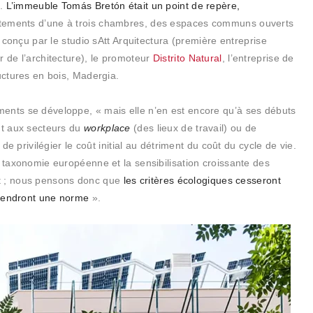
.
L’immeuble Tomás Bretón était un point de repère,
rtements d’une à trois chambres, des espaces communs ouverts
t conçu par le studio sAtt Arquitectura (première entreprise
r de l’architecture), le promoteur
Distrito Natural
, l’entreprise de
uctures en bois, Madergia.
ents se développe, « mais elle n’en est encore qu’à ses débuts
nt aux secteurs du
workplace
(des lieux de travail) ou de
 de privilégier le coût initial au détriment du coût du cycle de vie.
a taxonomie européenne et la sensibilisation croissante des
 ; nous pensons donc que
les critères écologiques cesseront
eviendront une norme
».