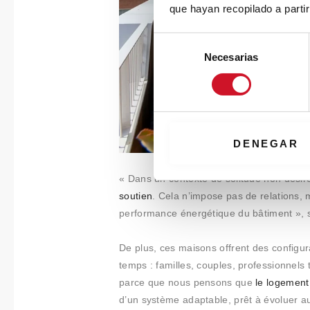
que hayan recopilado a parti
S
Necesarias
e
l
e
c
c
i
DENEGAR
ó
n
« Dans un contexte de solitude non désir
d
soutien
. Cela n’impose pas de relations, m
e
performance énergétique du bâtiment », so
c
o
De plus, ces maisons offrent des configura
n
temps : familles, couples, professionnels 
s
parce que nous pensons que
le logement
e
d’un système adaptable, prêt à évoluer au
n