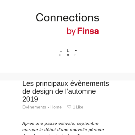
E
E
F
s
n
r
---ENLACES---
Tendances
Événements
Les principaux évènements
de design de l’automne
Espaces
2019
Matériels
Événements
Home
1
Like
Technologie
Connexion avec
Après une pause estivale, septembre
Collaborations
marque le début d’une nouvelle période