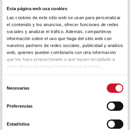
Esta página web usa cookies
Las cookies de este sitio web se usan para personalizar
el contenido y los anuncios, ofrecer funciones de redes
sociales y analizar el tráfico. Además, compartimos
información sobre el uso que haga del sitio web con
nuestros partners de redes sociales, publicidad y análisis
web, quienes pueden combinarla con otra información
que les haya proporcionado o que hayan recopilado a
partir del uso que haya hecho de sus servicios.
S
Necesarias
e
l
Diseño
e
Preferencias
c
c
i
Estadística