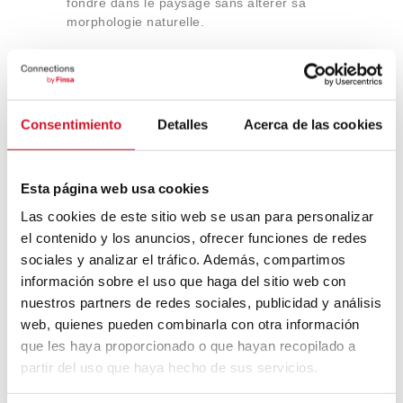
fondre dans le paysage sans altérer sa
morphologie naturelle.
Bâtiment passif par défaut
Le développement de nouveaux matériaux
Consentimiento
Detalles
Acerca de las cookies
et de nouvelles techniques de construction
a amélioré l’habitabilité de ces maisons.
Les systèmes
de ventilation passive,
Esta página web usa cookies
l’énergie géothermique et l’énergie solaire
redéfinissent le concept de durabilité dans
Las cookies de este sitio web se usan para personalizar
l’architecture souterraine.
el contenido y los anuncios, ofrecer funciones de redes
sociales y analizar el tráfico. Además, compartimos
información sobre el uso que haga del sitio web con
nuestros partners de redes sociales, publicidad y análisis
web, quienes pueden combinarla con otra información
que les haya proporcionado o que hayan recopilado a
partir del uso que haya hecho de sus servicios.