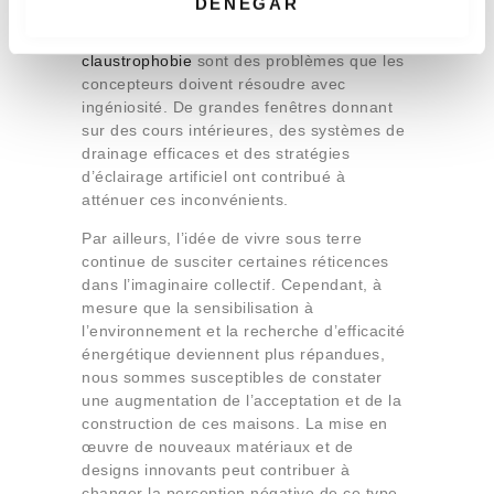
DENEGAR
défis.
Le manque de lumière naturelle,
m
l’humidité et la perception de
i
claustrophobie
sont des problèmes que les
e
concepteurs doivent résoudre avec
n
ingéniosité. De grandes fenêtres donnant
t
sur des cours intérieures, des systèmes de
drainage efficaces et des stratégies
o
d’éclairage artificiel ont contribué à
atténuer ces inconvénients.
Par ailleurs, l’idée de vivre sous terre
continue de susciter certaines réticences
dans l’imaginaire collectif. Cependant, à
mesure que la sensibilisation à
l’environnement et la recherche d’efficacité
énergétique deviennent plus répandues,
nous sommes susceptibles de constater
une augmentation de l’acceptation et de la
construction de ces maisons. La mise en
œuvre de nouveaux matériaux et de
designs innovants peut contribuer à
changer la perception négative de ce type