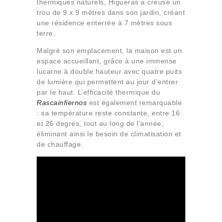
thermiques naturels, Higueras a creusé un
trou de 9 x 9 mètres dans son jardin, créant
une résidence enterrée à 7 mètres sous
terre.
Malgré son emplacement, la maison est un
espace accueillant, grâce à une immense
lucarne à double hauteur avec quatre puits
de lumière qui permettent au jour d’entrer
par le haut. L’efficacité thermique du
Rascainfiernos
est également remarquable
: sa température reste constante, entre 16
et 26 degrés, tout au long de l’année,
éliminant ainsi le besoin de climatisation et
de chauffage.