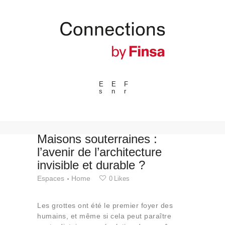
E
E
F
s
n
r
---ENLACES---
Tendances
Événements
Maisons souterraines :
l’avenir de l’architecture
Espaces
invisible et durable ?
Matériels
Espaces
Home
0
Likes
Technologie
Connexion avec
Les grottes ont été le premier foyer des
Collaborations
humains, et même si cela peut paraître