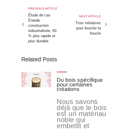
de
Previous
PREVIOUS ARTICLE
article
Étude de cas
l’article
Next
NEXT ARTICLE
Eneida :
article
Trois initiatives
construction
pour boucler la
industrialisée, 60
boucle
% plus rapide et
plus durable
Related Posts
Du bois spécifique
pour certaines
créations
Nous savons
déjà que le bois
est un matériau
noble qui
embellit et