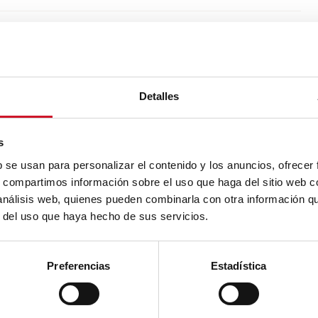
Next
NEXT ARTICLE
article
2019
Les principaux évènements de design
de l’automne 2019
Detalles
s
b se usan para personalizar el contenido y los anuncios, ofrecer
s, compartimos información sobre el uso que haga del sitio web 
 análisis web, quienes pueden combinarla con otra información q
r del uso que haya hecho de sus servicios.
risme : design écologique et sain
ns le bio-intérieurisme,
Preferencias
Estadística
ouvrir une approche
...