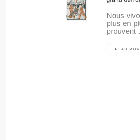
t
o
Nous vivo
plus en pl
prouvent .
READ MOR