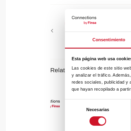
Navigation
de
Previous
PREVIOUS ARTICLE
l’article
article
Les meilleurs posts de l’année 
(janvier-juin)
Consentimiento
Esta página web usa cookie
Las cookies de este sitio we
Related Posts
y analizar el tráfico. Ademá
redes sociales, publicidad y
que hayan recopilado a parti
Bio-intérieu
S
Plonger da
Necesarias
e
c’est déc
l
novatrice 
e
c