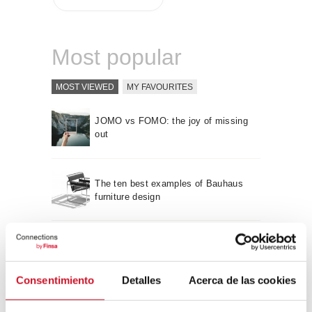
Most popular
MOST VIEWED
MY FAVOURITES
JOMO vs FOMO: the joy of missing
out
The ten best examples of Bauhaus
furniture design
Sustainable furniture design:
recyclable and recycled
Consentimiento
Detalles
Acerca de las cookies
Neuroarchitecture: intelligently