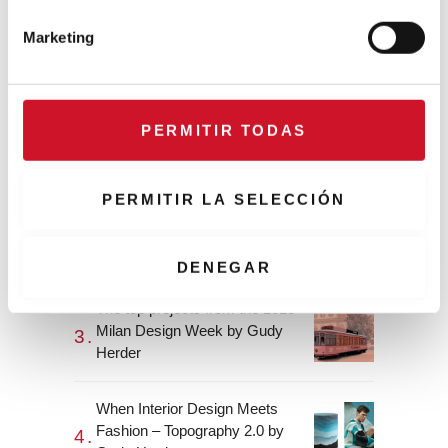
n
Marketing
d
Collaborations
e
c
CONNECTION WITH… Gudy
o
Herder
PERMITIR TODAS
n
s
e
PERMITIR LA SELECCIÓN
When Interior Design Meets
n
Fashion – Colour by Gudy
t
Herder
i
DENEGAR
m
The top projects from the 2018
i
Milan Design Week by Gudy
e
Herder
n
t
o
When Interior Design Meets
Fashion – Topography 2.0 by