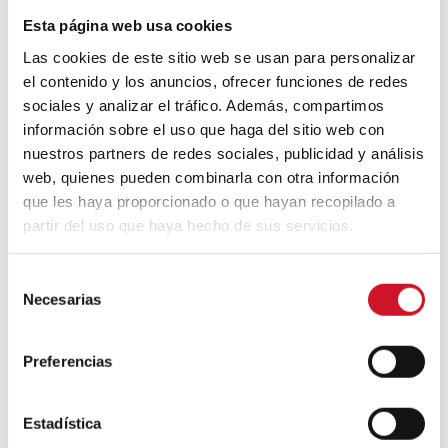
designed buildings
Esta página web usa cookies
Las cookies de este sitio web se usan para personalizar
el contenido y los anuncios, ofrecer funciones de redes
A journey through Bauhaus
sociales y analizar el tráfico. Además, compartimos
architecture
información sobre el uso que haga del sitio web con
nuestros partners de redes sociales, publicidad y análisis
Connection with
web, quienes pueden combinarla con otra información
que les haya proporcionado o que hayan recopilado a
CONNECTION WITH… David
partir del uso que haya hecho de sus servicios.
Camba, CEO of Birdmind
S
Necesarias
e
CONNECTION WITH… Mogu
l
e
Preferencias
c
c
CONNECTION WITH…
i
Estadística
ESPACE AYGO
ó