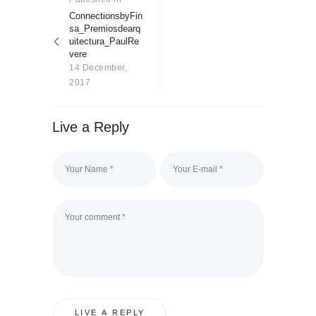
About us
post:
ConnectionsbyFin
sa_Premiosdearq
Contact
uitectura_PaulRe
vere
14 December,
2017
Live a Reply