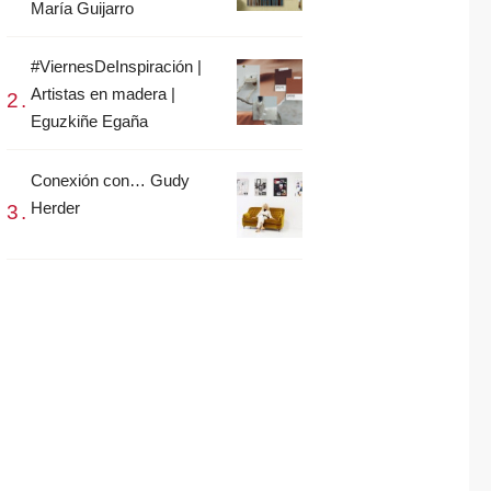
María Guijarro
#ViernesDeInspiración |
Artistas en madera |
Eguzkiñe Egaña
Conexión con… Gudy
Herder