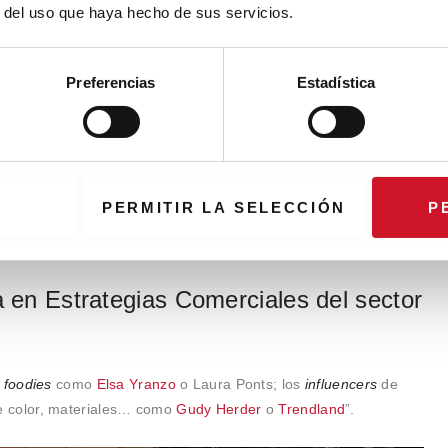
r del uso que haya hecho de sus servicios.
Preferencias
Estadística
PERMITIR LA SELECCIÓN
P
a en Estrategias Comerciales del sector
s
foodies
como
Elsa Yranzo
o Laura Ponts; los
influencers
de
 color, materiales… como
Gudy Herder
o
Trendland
”.