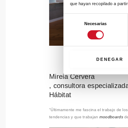
que hayan recopilado a parti
S
Necesarias
e
l
e
c
c
i
DENEGAR
ó
n
Mireia Cervera
d
, consultora especializad
e
c
Hábitat
o
n
“Últimamente me fascina el trabajo de lo
s
tendencias y que trabajan
moodboards
de
e
n