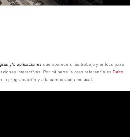
gías y/o aplicaciones
que aparecen, las trabajo y enfoco para
alaciones interactivas. Por mi parte la gran referencia es
Daito
o a la programación y a la composición musical”.