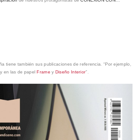
spiración
de nuestros protagonistas de
CONEXIÓN CON…
ña tiene también sus publicaciones de referencia. “Por ejemplo,
y en las de papel
Frame
y
Diseño Interior
”.