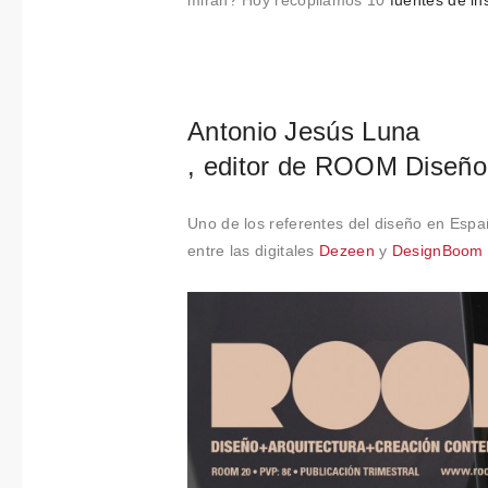
Colabora
miran? Hoy recopilamos 10
fuentes de in
ciones
Sobre
Antonio Jesús Luna
Connectio
, editor de ROOM Diseño
ns by
Uno de los referentes del diseño en Espa
Finsa
entre las digitales
Dezeen
y
DesignBoom
Contacto