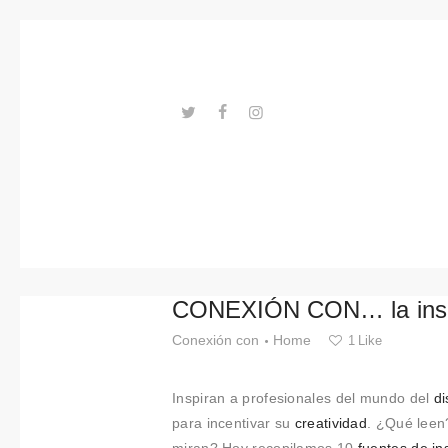
Tendenci
as
Eventos
Espacios
---ENLACES---
Materiale
s
Tecnologi
CONEXIÓN CON… la insp
a
Conexión con
Home
1
Like
Conexión
Inspiran a profesionales del mundo del
d
con
para incentivar su
creatividad
. ¿Qué leen