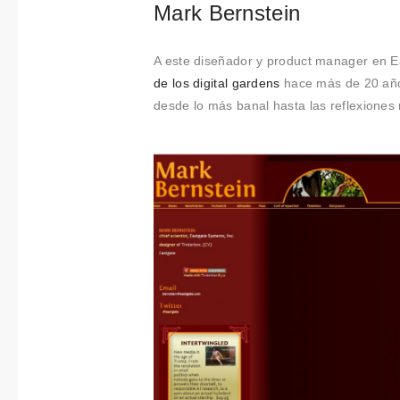
Mark Bernstein
t
i
m
A este diseñador y product manager en E
i
de los digital gardens
hace más de 20 años
e
desde lo más banal hasta las reflexiones
n
t
o