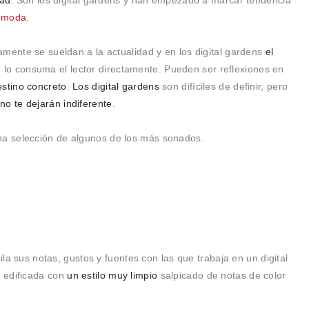
dad
. Son los digital gardens y han empezado a marcar tendencia
e moda
.
amente se sueldan a la actualidad y en los digital gardens
el
lo consuma el lector directamente. Pueden ser reflexiones en
estino concreto
.
Los digital gardens
son difíciles de definir, pero
e
no te dejarán indiferente
.
a selección de algunos de los más sonados.
pila sus notas, gustos y fuentes con las que trabaja en un digital
 edificada con
un estilo muy limpio
salpicado de notas de color