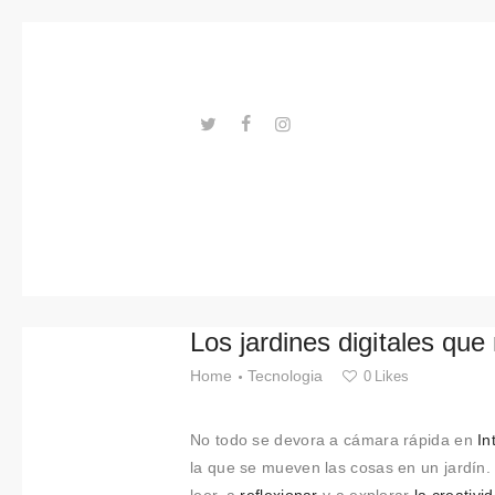
Tendenci
as
Eventos
Espacios
---ENLACES---
Materiale
s
Tecnologi
Los jardines digitales que
a
Home
Tecnologia
0
Likes
Conexión
No todo se devora a cámara rápida en
In
con
la que se mueven las cosas en un jardín.