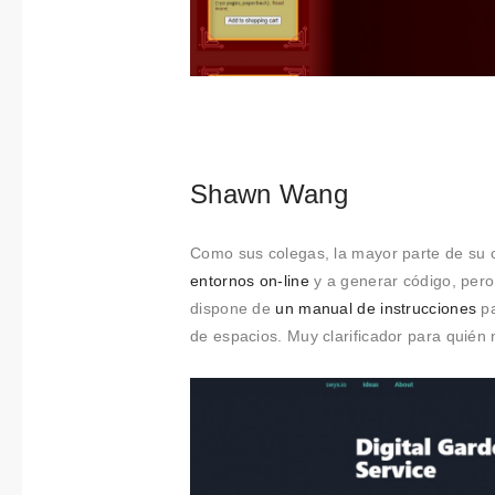
Shawn Wang
Como sus colegas, la mayor parte de su 
entornos on-line
y a generar código, pero
dispone de
un manual de instrucciones
pa
de espacios. Muy clarificador para quién 