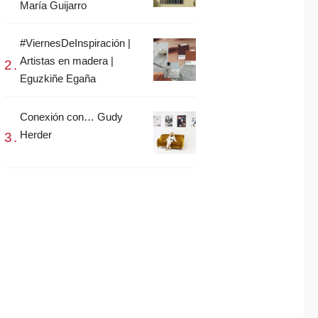
María Guijarro
#ViernesDeInspiración |
Artistas en madera |
Eguzkiñe Egaña
Conexión con… Gudy
Herder