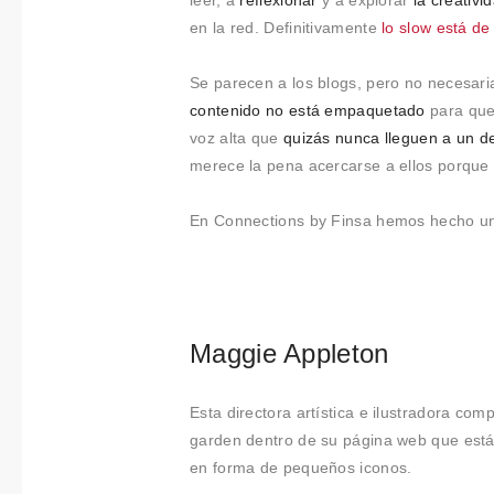
Colabora
leer, a
reflexionar
y a explorar
la creativi
en la red. Definitivamente
lo slow está d
ciones
Se parecen a los blogs, pero no necesari
Sobre
contenido no está empaquetado
para que 
voz alta que
quizás nunca lleguen a un d
Connectio
merece la pena acercarse a ellos porqu
ns by
En Connections by Finsa hemos hecho un
Finsa
Contacto
Maggie Appleton
Esta directora artística e ilustradora com
garden dentro de su página web que está
en forma de pequeños iconos.