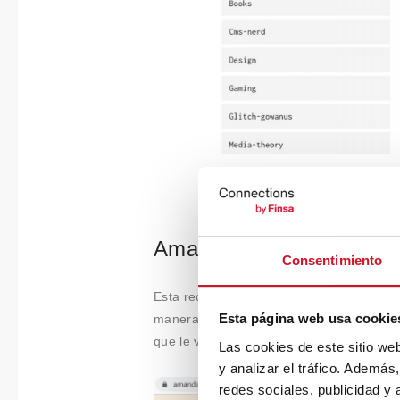
Amanda Pinsker
Consentimiento
Esta reconocida diseñadora dispone de
u
Esta página web usa cookie
manera original los libros que va leyendo
que le van dejando.
Las cookies de este sitio we
y analizar el tráfico. Ademá
redes sociales, publicidad y