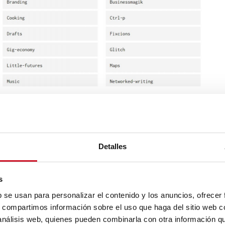
Detalles
n pequeño oasis
dentro de
su web
en el que recoge de una
s
, y dónde los ha leído y una pequeña reflexión sobre el poso
b se usan para personalizar el contenido y los anuncios, ofrecer
s, compartimos información sobre el uso que haga del sitio web 
 análisis web, quienes pueden combinarla con otra información q