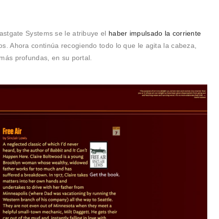
astgate Systems se le atribuye el
haber impulsado la corriente
. Ahora continúa recogiendo todo lo que le agita la cabeza,
 más profundas, en su portal.