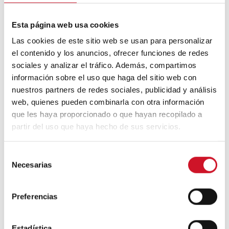
Esta página web usa cookies
Las cookies de este sitio web se usan para personalizar
el contenido y los anuncios, ofrecer funciones de redes
sociales y analizar el tráfico. Además, compartimos
información sobre el uso que haga del sitio web con
nuestros partners de redes sociales, publicidad y análisis
web, quienes pueden combinarla con otra información
que les haya proporcionado o que hayan recopilado a
Lo + Popular
partir del uso que haya hecho de sus servicios.
LO MÁS VISTO
LO QUE MÁS GUSTA
S
Necesarias
e
¿Qué es el constructivismo ruso?
l
e
Preferencias
c
“Hay una fuerza motriz más poderosa
c
que el vapor, la electricidad y la
i
Estadística