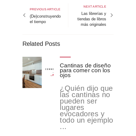
Sobre Connections
de
Next
NEXT ARTICLE
Previous
by Finsa
PREVIOUS ARTICLE
article
Las librerías y
entradas
article
(De)construyendo
tiendas de libros
Contacto
el tiempo
más originales
Related Posts
Cantinas de diseño
para comer con los
ojos
¿Quién dijo que
las cantinas no
pueden ser
lugares
evocadores y
todo un ejemplo
...