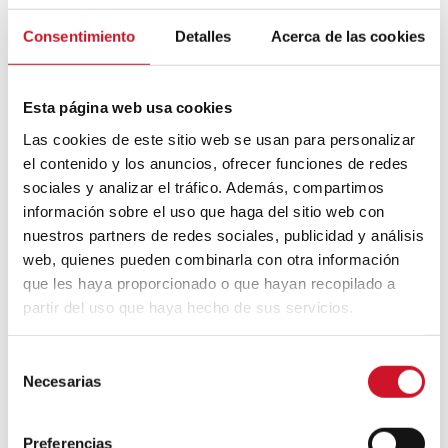
Consentimiento
Detalles
Acerca de las cookies
Esta página web usa cookies
Las cookies de este sitio web se usan para personalizar
el contenido y los anuncios, ofrecer funciones de redes
sociales y analizar el tráfico. Además, compartimos
información sobre el uso que haga del sitio web con
nuestros partners de redes sociales, publicidad y análisis
web, quienes pueden combinarla con otra información
que les haya proporcionado o que hayan recopilado a
partir del uso que haya hecho de sus servicios.
Ver esta publicación en Instagram
S
Necesarias
e
l
e
Preferencias