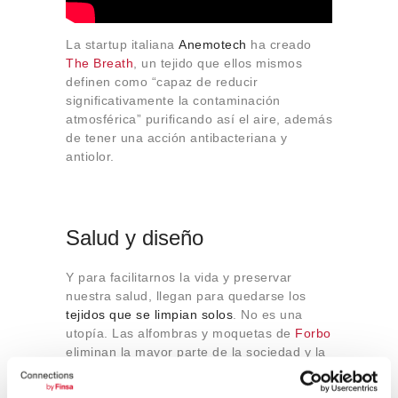
La startup italiana
Anemotech
ha creado
The Breath
, un tejido que ellos mismos
definen como “capaz de reducir
significativamente la contaminación
atmosférica” purificando así el aire, además
de tener una acción antibacteriana y
antiolor.
Salud y diseño
Y para facilitarnos la vida y preservar
nuestra salud, llegan para quedarse los
tejidos que se limpian solos
. No es una
utopía. Las alfombras y moquetas de
Forbo
eliminan la mayor parte de la sociedad y la
humedad de los zapatos y llegan a reducir
el tiempo de limpieza un 65%.