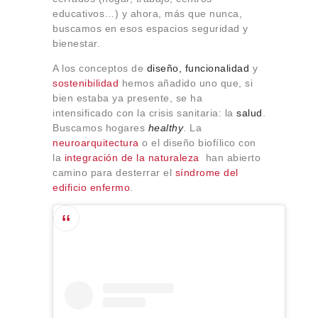
Sobre Connections
educativos…) y ahora, más que nunca,
by Finsa
buscamos en esos espacios seguridad y
bienestar.
Contacto
A los conceptos de
diseño, funcionalidad
y
sostenibilidad
hemos añadido uno que, si
bien estaba ya presente, se ha
intensificado con la crisis sanitaria: la
salud
.
Buscamos hogares
healthy
. La
neuroarquitectura
o el diseño biofílico con
la
integración de la naturaleza
han abierto
camino para desterrar el
síndrome del
edificio enfermo
.