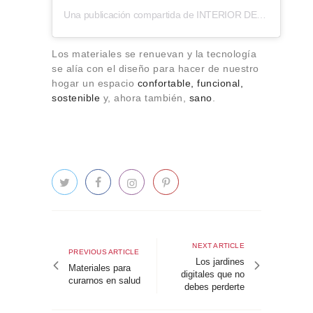
Una publicación compartida de INTERIOR DESIGN ARCHITECTURE (@md.magazin)
Los materiales se renuevan y la tecnología
se alía con el diseño para hacer de nuestro
hogar un espacio
confortable, funcional,
sostenible
y, ahora también,
sano
.
Navegación
de
Next
NEXT ARTICLE
Previous
PREVIOUS ARTICLE
article
Los jardines
entradas
article
Materiales para
digitales que no
curarnos en salud
debes perderte