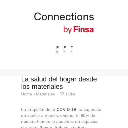
E
E
F
s
n
r
---ENLACES---
Tendencias
Eventos
La salud del hogar desde
los materiales
Espacios
Home
Materiales
1
Like
Materiales
Tecnologia
La irrupción de la
COVID-19
ha supuesto
Conexión con
un vuelco a nuestras vidas. El 90% de
nuestro tiempo lo pasamos en espacios
Colaboraciones
cerrados (hogar, trabajo, centros