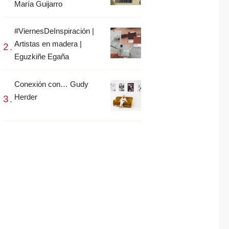
María Guijarro
#ViernesDeInspiración |
Artistas en madera |
Eguzkiñe Egaña
Conexión con… Gudy
Herder