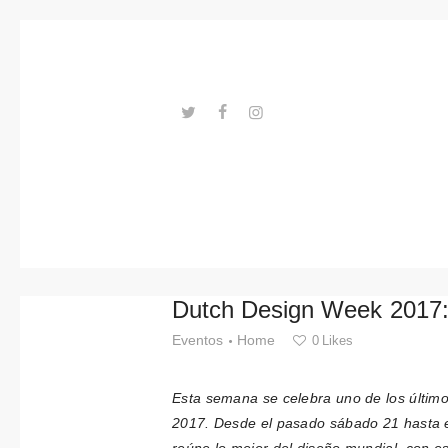
Tendenci
as
Eventos
Espacios
---ENLACES---
Materiale
s
Tecnologi
Dutch Design Week 2017: 
a
Eventos
Home
0
Likes
Conexión
Esta semana se celebra uno de los últim
con
2017. Desde el pasado sábado 21 hasta e