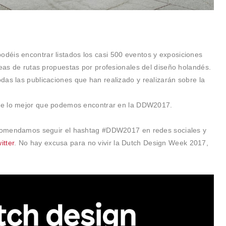
odéis encontrar listados los casi 500 eventos y exposiciones
eas de rutas propuestas por profesionales del diseño holandés.
das las publicaciones que han realizado y realizarán sobre la
 de lo mejor que podemos encontrar en la DDW2017.
recomendamos seguir el hashtag #DDW2017 en redes sociales y
itter
. No hay excusa para no vivir la Dutch Design Week 2017,