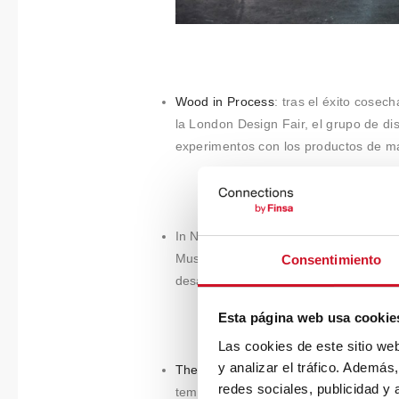
Wood in Process
: tras el éxito cose
la London Design Fair, el grupo de 
experimentos con los productos de m
In No Particular Order: la Fundación 
Museum el trabajo de los diseñadores
Consentimiento
desarrollo de talento.
Esta página web usa cookie
Las cookies de este sitio we
y analizar el tráfico. Ademá
The People’s Pavillion
: conciertos, ta
redes sociales, publicidad y
temporal creada únicamente con tejas 