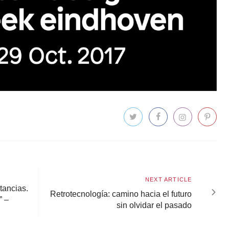
Next
NEXT ARTICLE
tancias.
article
Retrotecnología: camino hacia el futuro
” –
sin olvidar el pasado