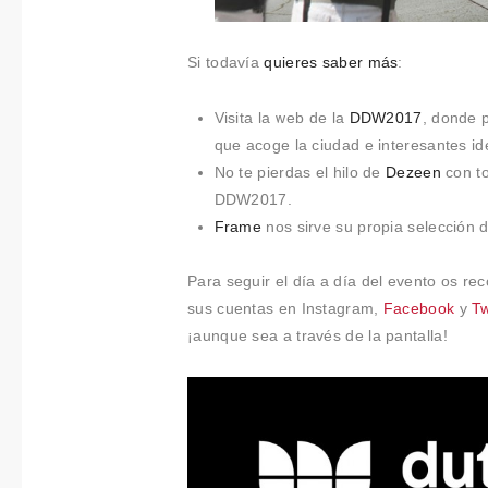
t
i
Si todavía
quieres saber más
:
m
i
Visita la web de la
DDW2017
, donde p
e
que acoge la ciudad e interesantes id
n
No te pierdas el hilo de
Dezeen
con to
t
DDW2017.
o
Frame
nos sirve su propia selección
Para seguir el día a día del evento os 
sus cuentas en Instagram,
Facebook
y
Tw
¡aunque sea a través de la pantalla!