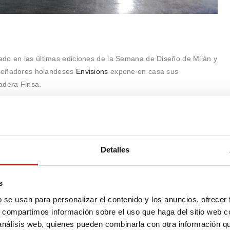
chado en las últimas ediciones de la Semana de Diseño de Milán y
diseñadores holandeses
Envisions
expone en casa sus
adera Finsa.
Holandesa de Industrias Creativas presenta en el Van Abbe
, artistas y arquitectos que forman parte de su programa de
Detalles
s
b se usan para personalizar el contenido y los anuncios, ofrecer
s, compartimos información sobre el uso que haga del sitio web 
lleres, conferencias… Todo tiene cabida en esta estructura
 análisis web, quienes pueden combinarla con otra información q
de plástico reciclado que serán reutilizadas tras la DDW.