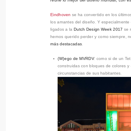
Colabora
reúne lo mejor del diseño mundial, con es
ciones
Eindhoven
se ha convertido en los último
los amantes del diseño. Y especialmente 
Sobre
ligados a la
Dutch Design Week 2017
se m
hemos querido perder y como siempre, n
Connectio
más destacadas
.
ns by
(W)ego de MVRDV
: como si de un Tet
Finsa
construidas con bloques de colores y
circunstancias de sus habitantes.
Contacto