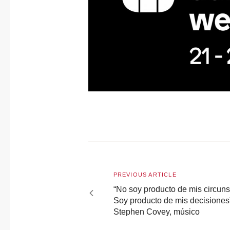
Navegación
de
Previous
PREVIOUS ARTICLE
entradas
article
“No soy producto de mis circuns
Soy producto de mis decisiones
Stephen Covey, músico