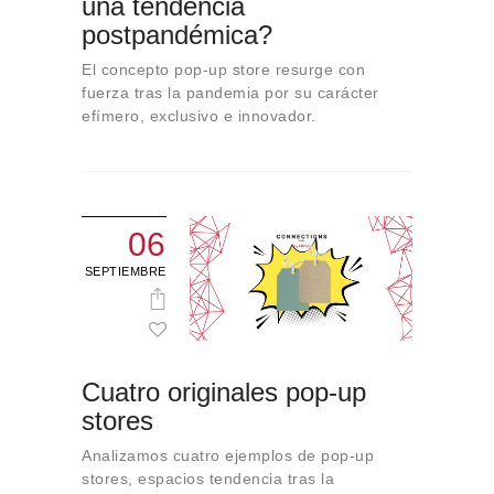
una tendencia
Sobre Connections
postpandémica?
by Finsa
El concepto pop-up store resurge con
Contacto
fuerza tras la pandemia por su carácter
efímero, exclusivo e innovador.
06
SEPTIEMBRE
Cuatro originales pop-up
stores
Analizamos cuatro ejemplos de pop-up
stores, espacios tendencia tras la