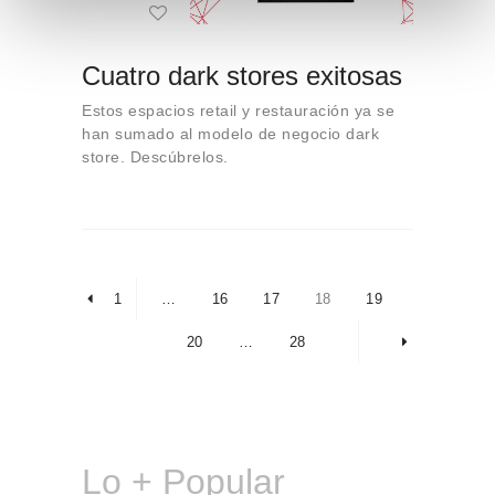
e
n
t
Cuatro dark stores exitosas
o
Estos espacios retail y restauración ya se
han sumado al modelo de negocio dark
store. Descúbrelos.
Paginación
de
PAGE
1
…
<
PAGE
16
PAGE
17
PAGE
18
PAGE
19
entradas
PAGE
20
…
PAGE
28
>
Lo + Popular