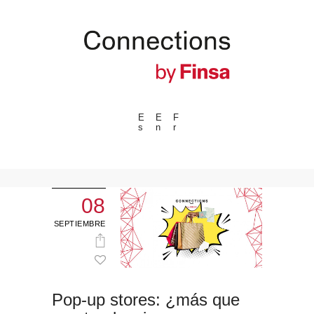
E
E
F
s
n
r
---ENLACES---
Tendencias
Eventos
08
Espacios
SEPTIEMBRE
Materiales
Tecnologia
Conexión con
Pop-up stores: ¿más que
Colaboraciones