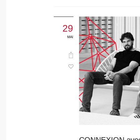
29
MAI
CONNEXION avec… 