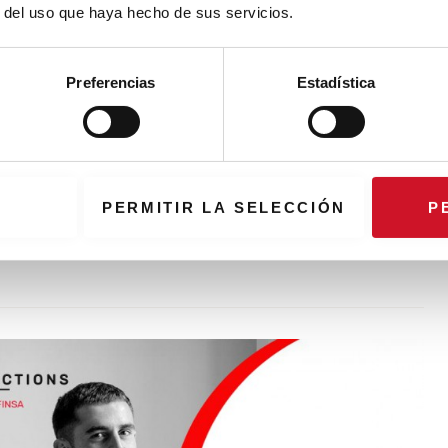
r del uso que haya hecho de sus servicios.
Preferencias
Estadística
Carolina Calzada
PERMITIR LA SELECCIÓN
P
ndateur de Calzada Fox, révèle comment la couleur peut
buer à un monde plus durable