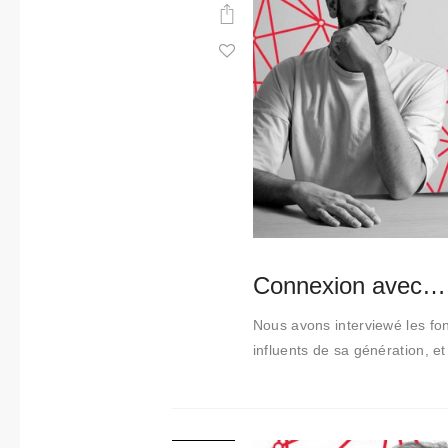
t
i
m
i
e
n
t
o
Connexion avec…
Nous avons interviewé les fo
influents de sa génération, 