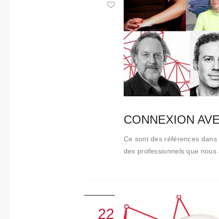
Collabora
tions
Qui
sommes-
nous
Contact
CONNEXION AVEC…
Ce sont des références dans l
des professionnels que nous 
22