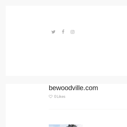
Trends
Events
Spaces
Materials
---ENLACES---
Technolo
gy
Connectio
bewoodville.com
n with
0
Likes
Collabora
Post
tions
navigation