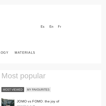
Es
En
Fr
LOGY
MATERIALS
Most popular
MOST VIEWED
MY FAVOURITES
JOMO vs FOMO: the joy of