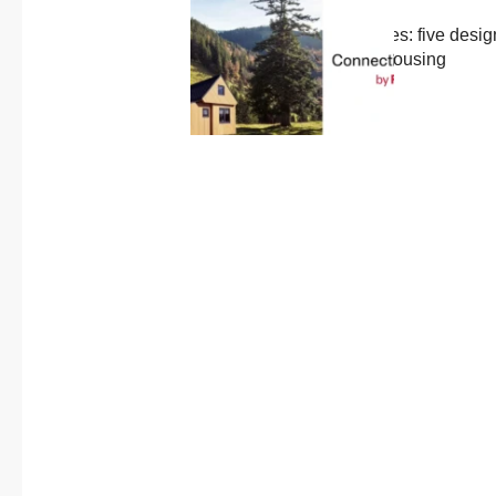
About us
Previous
Published in
post:
Foldable tiny houses: five desig
Contact
reinvent compact housing​
9 June, 2025