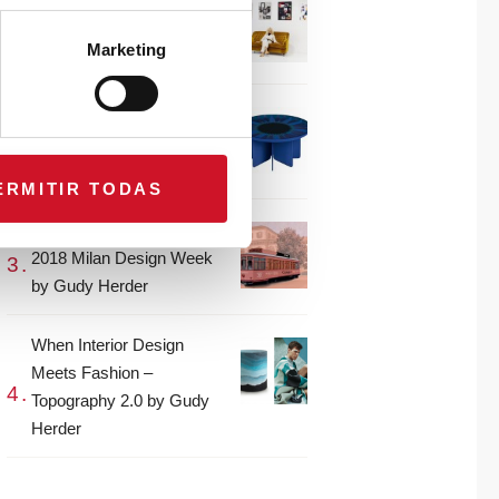
CONNECTION WITH…
Gudy Herder
Marketing
When Interior Design
Meets Fashion – Colour by
Gudy Herder
ERMITIR TODAS
The top projects from the
2018 Milan Design Week
by Gudy Herder
When Interior Design
Meets Fashion –
Topography 2.0 by Gudy
Herder