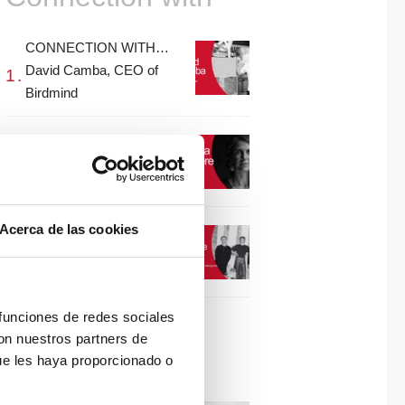
CONNECTION WITH…
David Camba, CEO of
Birdmind
CONNECTION WITH…
Mogu
Acerca de las cookies
CONNECTION WITH…
ESPACE AYGO
 funciones de redes sociales
con nuestros partners de
Collaborations
ue les haya proporcionado o