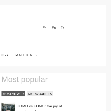
Es
En
Fr
LOGY
MATERIALS
Most popular
MOST VIEWED
MY FAVOURITES
JOMO vs FOMO: the joy of