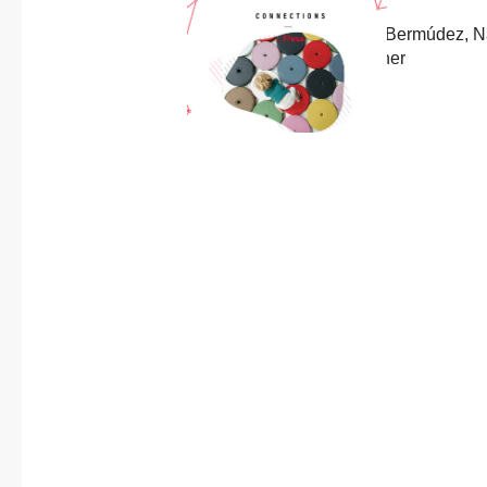
About us
Previous
Published in
post:
8 designs by Inma Bermúdez, N
Contact
Design Award winner
3 July, 2023