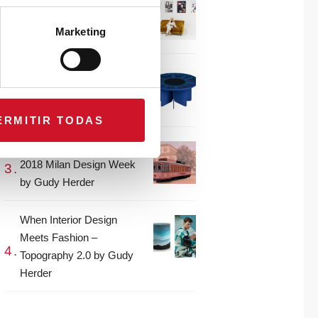
CONNECTION WITH…
Gudy Herder
Marketing
When Interior Design
Meets Fashion – Colour by
Gudy Herder
ERMITIR TODAS
The top projects from the
2018 Milan Design Week
by Gudy Herder
When Interior Design
Meets Fashion –
Topography 2.0 by Gudy
Herder