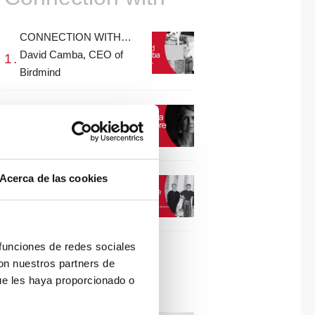
CONNECTION WITH…
David Camba, CEO of
Birdmind
CONNECTION WITH…
Mogu
Acerca de las cookies
CONNECTION WITH…
ESPACE AYGO
 funciones de redes sociales
con nuestros partners de
Collaborations
ue les haya proporcionado o