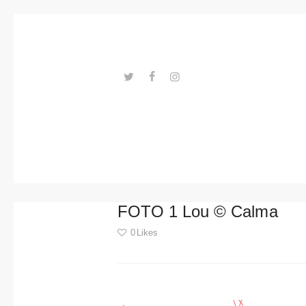
Trends
Events
Spaces
Materials
---ENLACES---
Technolo
gy
Connectio
FOTO 1 Lou © Calma
n with
0
Likes
Collabora
Post
tions
navigation