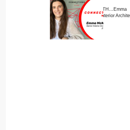
About us
Previous
Published in
post:
CONNECTION WITH…Emma
Contact
McNickle, Senior Interior Archite
21SPACES
5 October, 2022