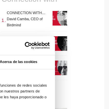
CONNECTION WITH…
David Camba, CEO of
Birdmind
CONNECTION WITH…
Mogu
Acerca de las cookies
CONNECTION WITH…
ESPACE AYGO
 funciones de redes sociales
con nuestros partners de
Collaborations
ue les haya proporcionado o