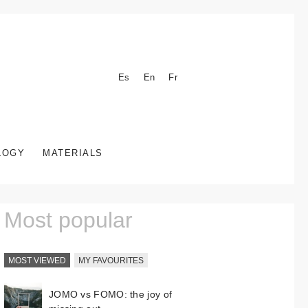
Es
En
Fr
LOGY
MATERIALS
Most popular
MOST VIEWED
MY FAVOURITES
JOMO vs FOMO: the joy of