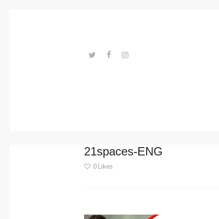
Trends
Events
Spaces
Materials
---ENLACES---
Technolo
gy
Connectio
21spaces-ENG
n with
0
Likes
Collabora
Post
tions
navigation