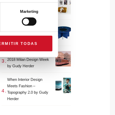
CONNECTION WITH…
Gudy Herder
Marketing
When Interior Design
Meets Fashion – Colour by
Gudy Herder
ERMITIR TODAS
The top projects from the
2018 Milan Design Week
by Gudy Herder
When Interior Design
Meets Fashion –
Topography 2.0 by Gudy
Herder