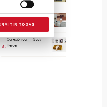
María Guijarro
#ViernesDeInspiración |
Artistas en madera |
ERMITIR TODAS
Eguzkiñe Egaña
Conexión con… Gudy
Herder