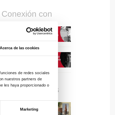
Conexión con
CONEXIÓN CON… David
Camba, CEO de Birdmind
Acerca de las cookies
CONEXIÓN CON… Mogu
 funciones de redes sociales
con nuestros partners de
ue les haya proporcionado o
Colaboraciones
#ViernesDeInspiración |
Marketing
Artistas en madera | José