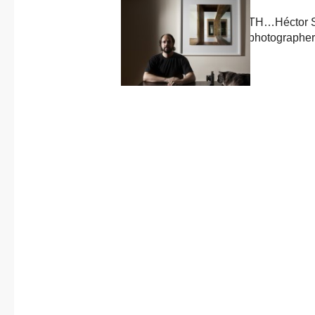
About us
Previous
Published in
post:
CONNECTION WITH…Héctor S
Contact
Díez, architectural photographe
27 July, 2018