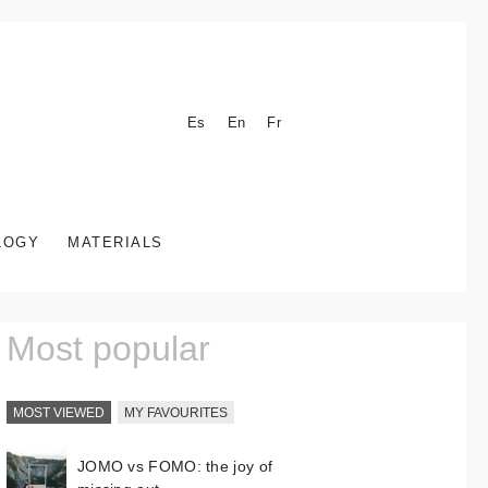
Es
En
Fr
LOGY
MATERIALS
Most popular
MOST VIEWED
MY FAVOURITES
JOMO vs FOMO: the joy of