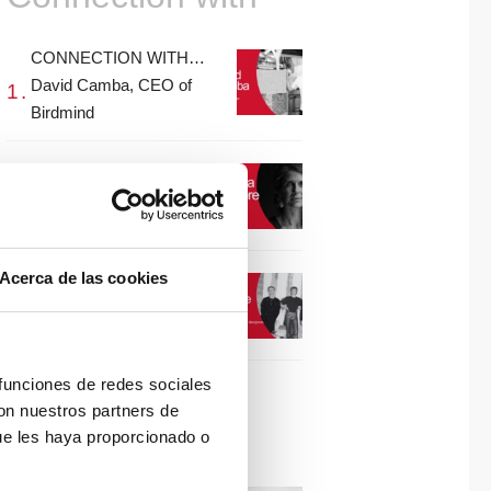
CONNECTION WITH…
David Camba, CEO of
Birdmind
CONNECTION WITH…
Mogu
Acerca de las cookies
CONNECTION WITH…
ESPACE AYGO
 funciones de redes sociales
con nuestros partners de
Collaborations
ue les haya proporcionado o