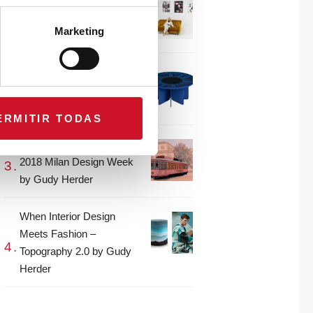
CONNECTION WITH…
Gudy Herder
Marketing
When Interior Design
Meets Fashion – Colour by
Gudy Herder
ERMITIR TODAS
The top projects from the
2018 Milan Design Week
by Gudy Herder
When Interior Design
Meets Fashion –
Topography 2.0 by Gudy
Herder