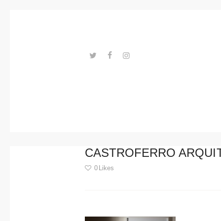
Trends
Events
Spaces
Materials
---ENLACES---
Technolo
gy
Connectio
CASTROFERRO ARQUI
n with
0
Likes
Collabora
Post
tions
navigation