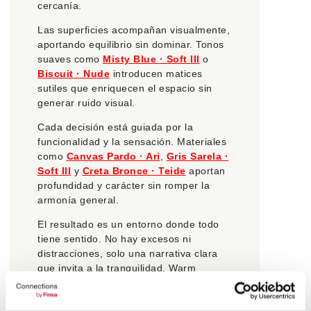
cercanía.
Las superficies acompañan visualmente,
aportando equilibrio sin dominar. Tonos
suaves como
Misty Blue · Soft III
o
Biscuit · Nude
introducen matices
sutiles que enriquecen el espacio sin
generar ruido visual.
Cada decisión está guiada por la
funcionalidad y la sensación. Materiales
como
Canvas Pardo · Ari
,
Gris Sarela ·
Soft III
y
Creta Bronce · Teide
aportan
profundidad y carácter sin romper la
armonía general.
El resultado es un entorno donde todo
tiene sentido. No hay excesos ni
distracciones, solo una narrativa clara
que invita a la tranquilidad. Warm
Minimal es un enfoque ideal para
interiores contemporáneos que buscan