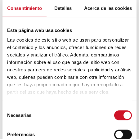
bienestar, serenidad y una estética
atemporal basada en la calidad más que
Consentimiento
Detalles
Acerca de las cookies
en la cantidad.
Esta página web usa cookies
Las cookies de este sitio web se usan para personalizar
el contenido y los anuncios, ofrecer funciones de redes
sociales y analizar el tráfico. Además, compartimos
información sobre el uso que haga del sitio web con
nuestros partners de redes sociales, publicidad y análisis
web, quienes pueden combinarla con otra información
que les haya proporcionado o que hayan recopilado a
Navegación
partir del uso que haya hecho de sus servicios.
de
Previous
Next
PREVIOUS ARTICLE
NEXT ARTICLE
article
article
En busca de la
3daysofdesign
entradas
S
calma:
2026: tres pistas
Necesarias
e
tendencias en
de Copenhague
espacios
para entender el
l
vacacionales
diseño que viene
e
Preferencias
c