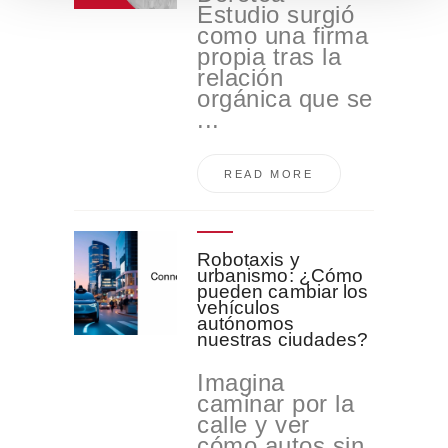
t
Estudio surgió
como una firma
o
propia tras la
relación
orgánica que se
...
READ MORE
Robotaxis y
urbanismo: ¿Cómo
pueden cambiar los
vehículos
autónomos
nuestras ciudades?
Imagina
caminar por la
calle y ver
cómo autos sin