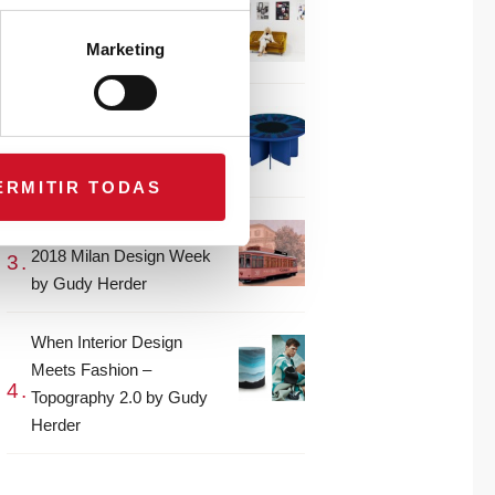
CONNECTION WITH…
Gudy Herder
Marketing
When Interior Design
Meets Fashion – Colour by
Gudy Herder
ERMITIR TODAS
The top projects from the
2018 Milan Design Week
by Gudy Herder
When Interior Design
Meets Fashion –
Topography 2.0 by Gudy
Herder