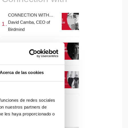
CONNECTION WITH…
David Camba, CEO of
Birdmind
CONNECTION WITH…
Mogu
Acerca de las cookies
CONNECTION WITH…
ESPACE AYGO
 funciones de redes sociales
con nuestros partners de
Collaborations
ue les haya proporcionado o