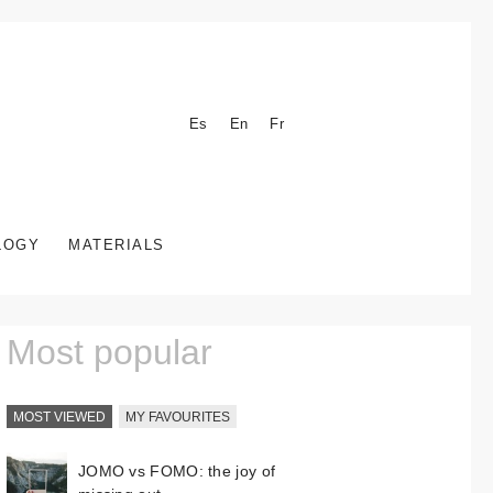
Es
En
Fr
LOGY
MATERIALS
Most popular
MOST VIEWED
MY FAVOURITES
JOMO vs FOMO: the joy of