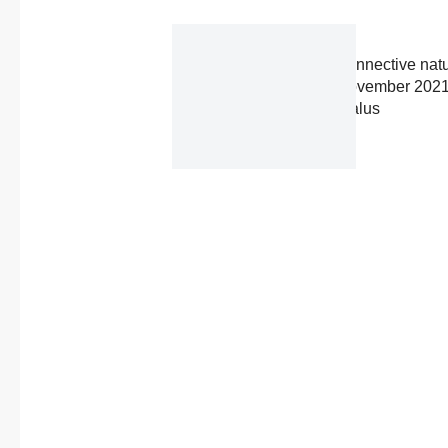
About us
navigation
Previous
Published in
Contact
post:
QUARTA FOTO connective natu
Driss & Dylan – November 2021
by @charlotte_lapalus
4 March, 2022