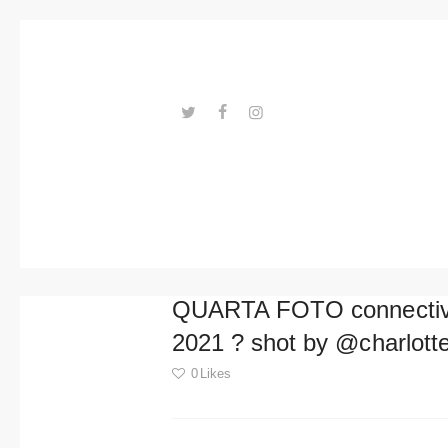
Trends
Events
Spaces
Materials
---ENLACES---
Technolo
gy
Connectio
QUARTA FOTO connective
n with
2021 ? shot by @charlott
Collabora
0
Likes
tions
Post