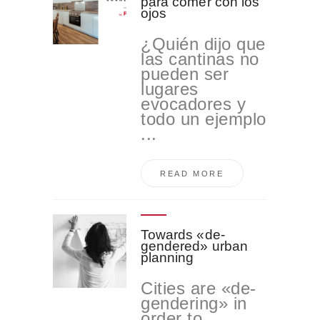
para comer con los
ojos
¿Quién dijo que
las cantinas no
pueden ser
lugares
evocadores y
todo un ejemplo
...
READ MORE
Towards «de-
gendered» urban
planning
Cities are «de-
gendering» in
order to