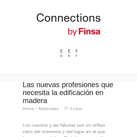
E
E
F
s
n
r
---ENLACES---
Tendencias
Eventos
Las nuevas profesiones que
necesita la edificación en
Espacios
madera
Materiales
Home
Materiales
0
Likes
Tecnologia
Conexión con
Los cuentos y las fábulas son un reflejo
Colaboraciones
claro del momento y del lugar en el que