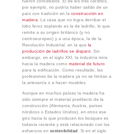
fueron concebidos. El de los tres cerditos,
Sobre Connections
por ejemplo, no podría haber salido de un
by Finsa
país con tradición en la
construcción en
Contacto
madera
. La casa que no logra derribar el
lobo feroz soplando es la de ladrillo, lo que
remite a su origen británico (y no
centroeuropeo) y a una época, la de la
Revolución Industrial, en la que
la
producción de ladrillos se disparó
. Sin
embargo, en el siglo XXI, la industria mira
hacia la madera como
material de futuro
para la edificación. Como resultado, las
profesiones de la madera ya no se limitan a
la artesanía o a hacer muebles.
Aunque en muchos países la madera ha
sido siempre el material predilecto de la
construcción (Alemania, Austria, países
nórdicos o Estados Unidos), en otros ese
giro hacia lo que producen los bosques es
todavía reciente y está relacionado con los
esfuerzos en
sostenibilidad
. Si en el siglo