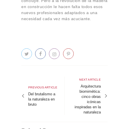
concluye. Pero a la revolución de la madera
en construcción le hacen falta todos esos
nuevos profesionales adaptados a una
necesidad cada vez más acuciante.
Navegación
de
Next
NEXT ARTICLE
article
Arquitectura
entradas
Previous
PREVIOUS ARTICLE
biomimética:
article
Del brutalismo a
cinco obras
la naturaleza en
icónicas
bruto
inspiradas en la
naturaleza