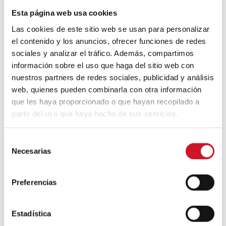
Esta página web usa cookies
En los países en los que siempre se ha
Las cookies de este sitio web se usan para personalizar
construido en madera tienen parte del
camino hecho. Si bien, como todos, tienen
el contenido y los anuncios, ofrecer funciones de redes
que adaptarse a las
novedades técnicas
,
sociales y analizar el tráfico. Además, compartimos
invertir en
industrialización
y formar
información sobre el uso que haga del sitio web con
también a personal para un oficio muy
nuestros partners de redes sociales, publicidad y análisis
alejado de lo que era el trabajo tradicional
web, quienes pueden combinarla con otra información
con este material, no está entre sus retos
que les haya proporcionado o que hayan recopilado a
convencer a la población de que lo de los
partir del uso que haya hecho de sus servicios.
tres cerditos era solo un cuento. En zonas
de tradición de edificación con otros
materiales, como los del sur de Europa, sí
S
existe ese obstáculo extra.
Necesarias
e
l
e
Preferencias
c
c
i
Estadística
ó