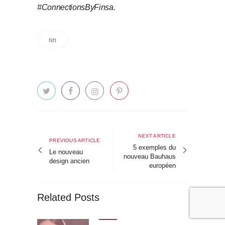
#ConnectionsByFinsa.
Nft
Navigation
de
Next
NEXT ARTICLE
Previous
PREVIOUS ARTICLE
article
5 exemples du
l’article
article
Le nouveau
nouveau Bauhaus
design ancien
européen
Related Posts