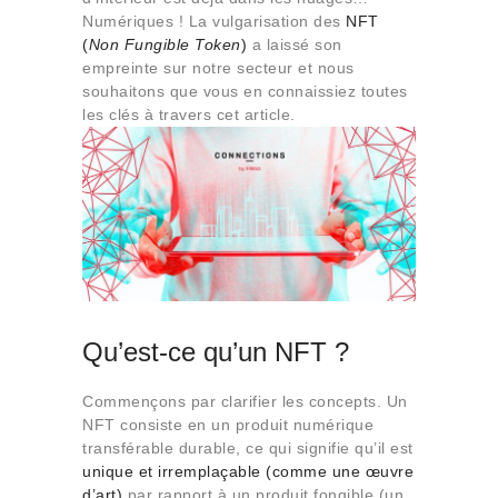
Qui sommes-nous
Numériques ! La vulgarisation des
NFT
(
Non Fungible Token
)
a laissé son
Contact
empreinte sur notre secteur et nous
souhaitons que vous en connaissiez toutes
les clés à travers cet article.
Qu’est-ce qu’un NFT ?
Commençons par clarifier les concepts. Un
NFT consiste en un produit numérique
transférable durable, ce qui signifie qu’il est
unique et irremplaçable (comme une œuvre
d’art)
par rapport à un produit fongible (un