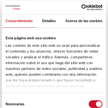
just setting up my twttr
Consentimiento
Detalles
Acerca de las cookies
— jack
(@jack)
March 21, 2006
Pizza non fongible et crypto-
Esta página web usa cookies
vin
Las cookies de este sitio web se usan para personalizar
el contenido y los anuncios, ofrecer funciones de redes
Dans sa facette de collectionnables, il y a
sociales y analizar el tráfico. Además, compartimos
aussi des NFT liés à la nourriture, comme
información sobre el uso que haga del sitio web con
une gamme de
pizzas,
cryptowine
(qui
nuestros partners de redes sociales, publicidad y análisis
peut se traduire par crypto-vin en français)
web, quienes pueden combinarla con otra información
et non fongibles
… Car il y a des bouchées
que les haya proporcionado o que hayan recopilado a
auxquelles nous ne voulons jamais mettre
partir del uso que haya hecho de sus servicios.
fin !
S
Necesarias
e