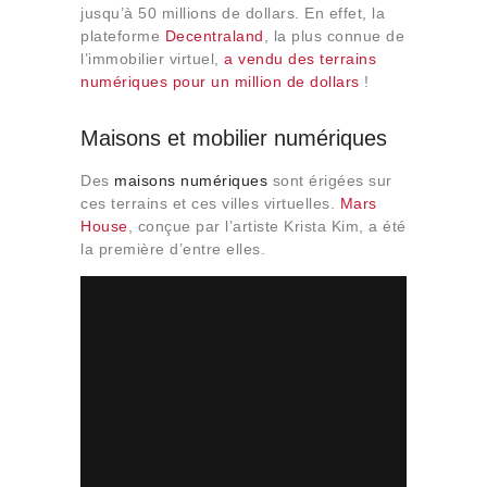
jusqu’à 50 millions de dollars. En effet, la
plateforme
Decentraland
, la plus connue de
l’immobilier virtuel,
a vendu des terrains
numériques pour un million de dollars
!
Maisons et mobilier numériques
Des
maisons numériques
sont érigées sur
ces terrains et ces villes virtuelles.
Mars
House
, conçue par l’artiste Krista Kim, a été
la première d’entre elles.