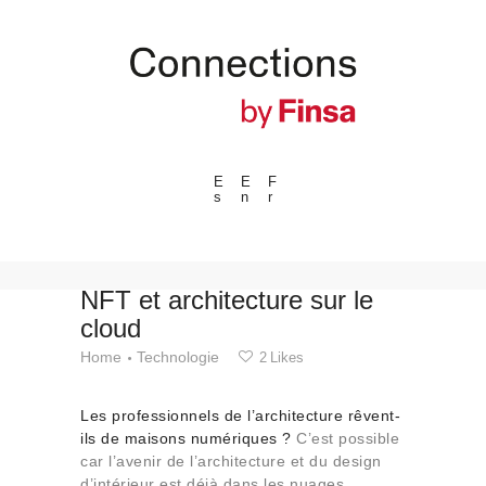
E
E
F
s
n
r
---ENLACES---
Tendances
Événements
NFT et architecture sur le
cloud
Espaces
Home
Technologie
2
Likes
Matériels
Technologie
Les professionnels de l’architecture rêvent-
Connexion avec
ils de maisons numériques ?
C’est possible
car l’avenir de l’architecture et du design
Collaborations
d’intérieur est déjà dans les nuages…