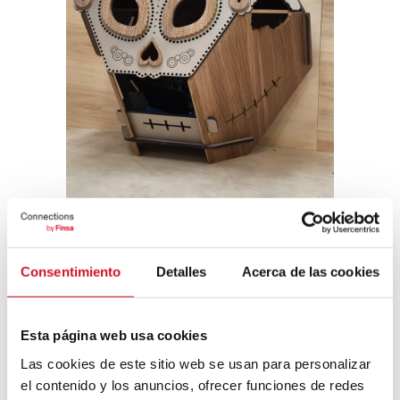
Consentimiento
Detalles
Acerca de las cookies
Tisser la durabilité avec la
tradition
Esta página web usa cookies
La vannière
Idoia Cuesta
propose le 14
Las cookies de este sitio web se usan para personalizar
février à l’Institución Libre de Enseñanza
un
el contenido y los anuncios, ofrecer funciones de redes
atelier
pour les étudiants de l’École