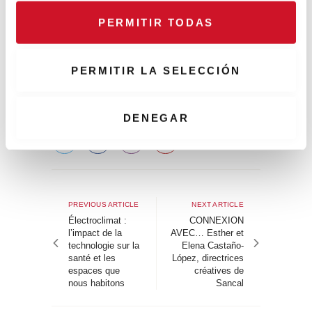
sélection au sein d’un programme riche et
o
PERMITIR TODAS
varié que propose le Madrid Design
n
Festival 2025. L’événement se tient
s
jusqu’au 15 mars !
e
PERMITIR LA SELECCIÓN
n
t
i
DENEGAR
m
i
e
Navigation
n
t
de
Previous
Next
PREVIOUS ARTICLE
NEXT ARTICLE
o
article
article
Électroclimat :
CONNEXION
l’article
l’impact de la
AVEC… Esther et
technologie sur la
Elena Castaño-
santé et les
López, directrices
espaces que
créatives de
nous habitons
Sancal