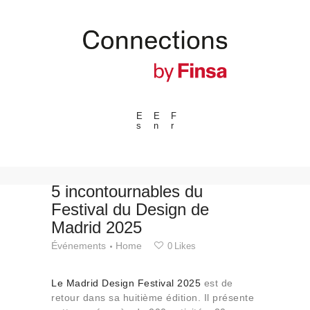
E
E
F
s
n
r
---ENLACES---
Tendances
Événements
5 incontournables du
Festival du Design de
Espaces
Madrid 2025
Matériels
Événements
Home
0
Likes
Technologie
Connexion avec
Le Madrid Design Festival 2025
est de
Collaborations
retour dans sa huitième édition. Il présente