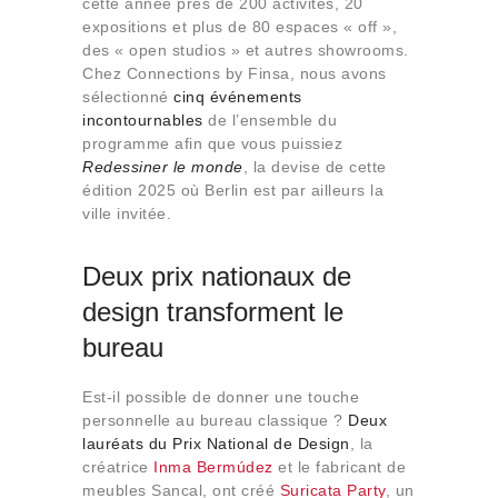
cette année près de 200 activités, 20
Qui sommes-nous
expositions et plus de 80 espaces « off »,
Contact
des « open studios » et autres showrooms.
Chez Connections by Finsa, nous avons
sélectionné
cinq événements
incontournables
de l’ensemble du
programme afin que vous puissiez
Redessiner le monde
, la devise de cette
édition 2025 où Berlin est par ailleurs la
ville invitée.
Deux prix nationaux de
design transforment le
bureau
Est-il possible de donner une touche
personnelle au bureau classique ?
Deux
lauréats du Prix National de Design
, la
créatrice
Inma Bermúdez
et le fabricant de
meubles Sancal, ont créé
Suricata Party
, un