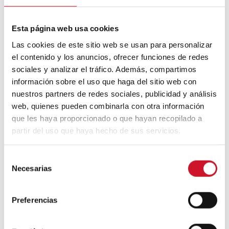
intensives, normalement conçues pour les
adolescents, dans lesquelles un défi est
Esta página web usa cookies
proposé et que les participants doivent
résoudre à l’aide de blocs LEGO et de
Las cookies de este sitio web se usan para personalizar
robotique. Cette formule vous semble
el contenido y los anuncios, ofrecer funciones de redes
familière ? Oui, elle émule les hackathons,
sociales y analizar el tráfico. Además, compartimos
dont nous vous parlions notamment
dans
información sobre el uso que haga del sitio web con
ce post
.
nuestros partners de redes sociales, publicidad y análisis
web, quienes pueden combinarla con otra información
que les haya proporcionado o que hayan recopilado a
partir del uso que haya hecho de sus servicios.
S
Necesarias
e
l
Girona 27.01.2018 UdG. First Lego. Glòria
Sánchez/ICONNA
e
Preferencias
c
c
Lost tablets
: l’union ultime