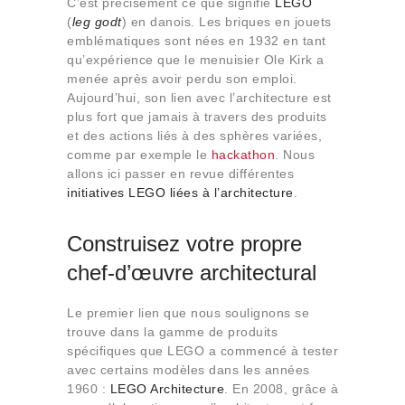
C’est précisément ce que signifie
LEGO
Qui sommes-nous
(
leg godt
) en danois. Les briques en jouets
Contact
emblématiques sont nées en 1932 en tant
qu’expérience que le menuisier Ole Kirk a
menée après avoir perdu son emploi.
Aujourd’hui, son lien avec l’architecture est
plus fort que jamais à travers des produits
et des actions liés à des sphères variées,
comme par exemple le
hackathon
. Nous
allons ici passer en revue différentes
initiatives LEGO liées à l’architecture
.
Construisez votre propre
chef-d’œuvre architectural
Le premier lien que nous soulignons se
trouve dans la gamme de produits
spécifiques que LEGO a commencé à tester
avec certains modèles dans les années
1960 :
LEGO Architecture
. En 2008, grâce à