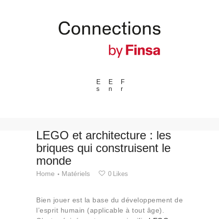
E
E
F
s
n
r
---ENLACES---
Tendances
Événements
LEGO et architecture : les
briques qui construisent le
Espaces
monde
Matériels
Home
Matériels
0
Likes
Technologie
Connexion avec
Bien jouer est la base du développement de
Collaborations
l’esprit humain (applicable à tout âge).