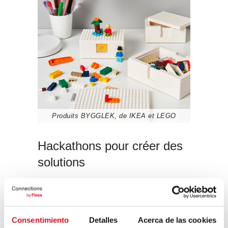
Produits BYGGLEK, de IKEA et LEGO
Hackathons pour créer des
solutions
Depuis vingt ans, LEGO et
FIRST
(association américaine pour la
potentialisation des sciences et de la
technologie) organisent le
FIRST LEGO
Consentimiento
Detalles
Acerca de las cookies
League Challenge
. Il s’agit de sessions