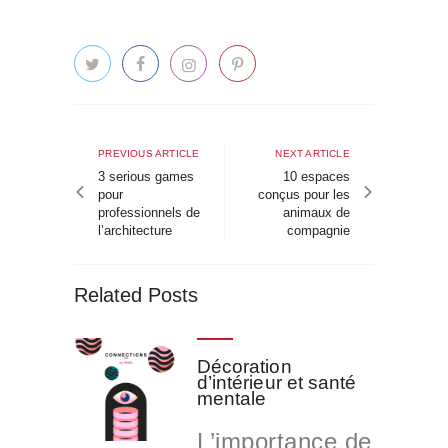
Navigation
de
Previous
Next
PREVIOUS ARTICLE
NEXT ARTICLE
article
article
3 serious games
10 espaces
l’article
pour
conçus pour les
professionnels de
animaux de
l’architecture
compagnie
Related Posts
Décoration
d’intérieur et santé
mentale
L’importance de