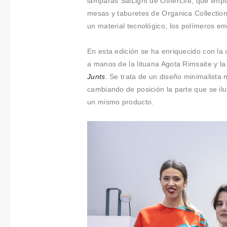
lámparas SalLight de OtherLife, que limpia
t
mesas y taburetes de Organica Collection
i
un material tecnológico, los polímeros e
m
i
En esta edición se ha enriquecido con la
e
a manos de la lituana Agota Rimsaite y l
n
Junts
. Se trata de un diseño minimalist
t
cambiando de posición la parte que se ilu
o
un mismo producto.