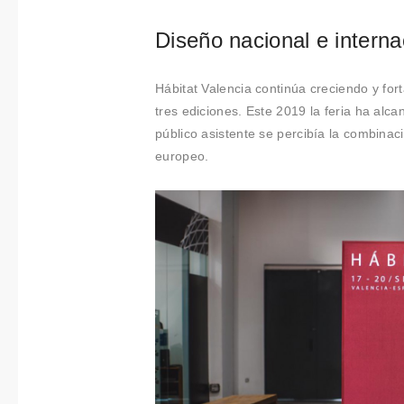
Colabora
Diseño nacional e interna
ciones
Sobre
Hábitat Valencia continúa creciendo y fo
tres ediciones. Este 2019 la feria ha alc
Connectio
público asistente se percibía la combinac
ns by
europeo.
Finsa
Contacto