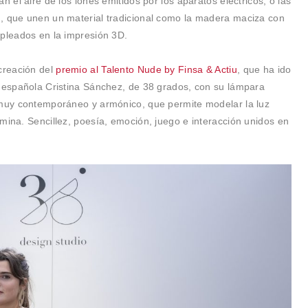
n el aire de los iones emitidos por los aparatos eléctricos, o las
, que unen un material tradicional como la madera maciza con
mpleados en la impresión 3D.
 creación del
premio al Talento Nude by Finsa & Actiu
, que ha ido
a española Cristina Sánchez, de 38 grados, con su lámpara
a muy contemporáneo y armónico, que permite modelar la luz
mina. Sencillez, poesía, emoción, juego e interacción unidos en