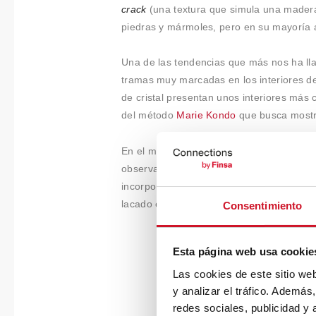
crack
(una textura que simula una madera a
piedras y mármoles, pero en su mayoría 
Una de las tendencias que más nos ha lla
tramas muy marcadas en los interiores de
de cristal presentan unos interiores más
del método
Marie Kondo
que busca mostra
En el mundo del color, se mantiene el do
observada ya este año en el
Salone de M
incorporaba
superficies texturizadas
en su
lacado en tonos pastel y ranurado para g
Consentimiento
Esta página web usa cookie
Las cookies de este sitio we
y analizar el tráfico. Ademá
redes sociales, publicidad y