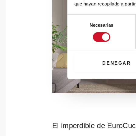
que hayan recopilado a parti
S
Necesarias
e
l
e
c
c
i
DENEGAR
ó
n
d
e
c
o
n
s
El imperdible de EuroCuci
e
n