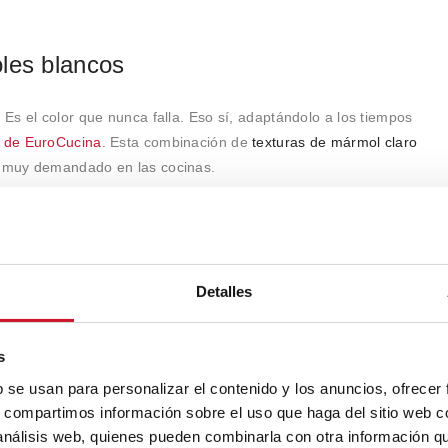
les blancos
Es el color que nunca falla. Eso sí, adaptándolo a los tiempos
n de EuroCucina
. Esta combinación de
texturas de mármol claro
, muy demandado en las cocinas.
l Blanco Balm Fintop+
en encimera conjuga a la perfección con
co Teide
.
Detalles
s
b se usan para personalizar el contenido y los anuncios, ofrecer
s, compartimos información sobre el uso que haga del sitio web 
 análisis web, quienes pueden combinarla con otra información q