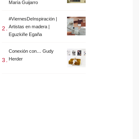
María Guijarro
#ViernesDeInspiración |
Artistas en madera |
Eguzkiñe Egaña
Conexión con… Gudy
Herder