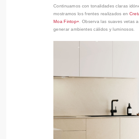
t
Continuamos con tonalidades claras idón
i
mostramos los frentes realizados en
Cret
m
Moa Fintop+
. Observa las suaves vetas a
i
generar ambientes cálidos y luminosos.
e
n
t
o