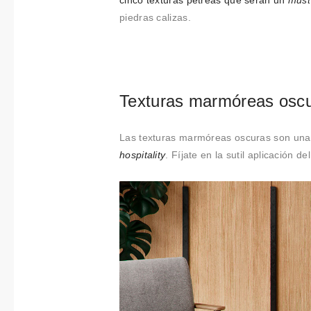
Colabora
cinco texturas pétreas
que serán un
must
piedras calizas.
ciones
Sobre
Connectio
Texturas marmóreas oscur
ns by
Las texturas marmóreas oscuras son una
Finsa
hospitality
. Fíjate en la sutil aplicación 
Contacto