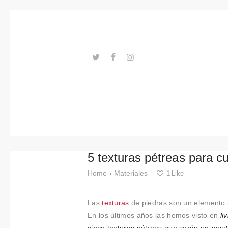
Tendenci
as
Eventos
Espacios
---ENLACES---
Materiale
s
Tecnologi
5 texturas pétreas para cu
a
Home
Materiales
1
Like
Conexión
Las
texturas
de piedras son un elemento i
con
En los últimos años las hemos visto en
li