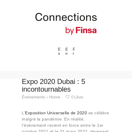
E
E
F
s
n
r
---ENLACES---
Tendances
Événements
Expo 2020 Dubai : 5
incontournables
Espaces
Événements
Home
0
Likes
Matériels
Technologie
L’
Exposition Universelle de 2020
se célèbre
Connexion avec
malgré la pandémie. En réalité,
l’évènement revient en force entre le 1er
Collaborations
octobre 2021 et le 31 mars 2022, devenant