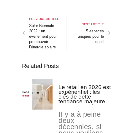
Navigation
de
Previous
PREVIOUS ARTICLE
Next
NEXT ARTICLE
article
Solar Biennale
l’article
article
2022 : un
5 espaces
événement pour
uniques pour le
promouvoir
sport
l’énergie solaire
Related Posts
Le retail en 2026 est
expérientiel : les
clés de cette
tendance majeure
Il y a à peine
deux
décennies, si
nous voulions