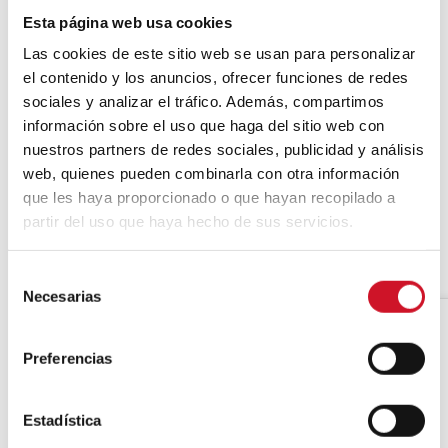
Esta página web usa cookies
Fini le temps des œuvres
Las cookies de este sitio web se usan para personalizar
pharaoniques qui, après la fin
el contenido y los anuncios, ofrecer funciones de redes
d’un événement, tombent aux
oubliettes. D’ici la fin de l’Expo
sociales y analizar el tráfico. Además, compartimos
2020 Dubai, 80 % des terrains
información sobre el uso que haga del sitio web con
du Dubai Trade Center-Jebel
nuestros partners de redes sociales, publicidad y análisis
seront le
District 2020
:
une ville
web, quienes pueden combinarla con otra información
intelligente basée sur la
que les haya proporcionado o que hayan recopilado a
durabilité. Dans cet espace, des
partir del uso que haya hecho de sus servicios.
zones résidentielles seront
intégrées, des bureaux, des
complexes industriels ou encore
S
des centres de recherche.
Necesarias
e
l
e
Preferencias
c
c
i
Estadística
ó