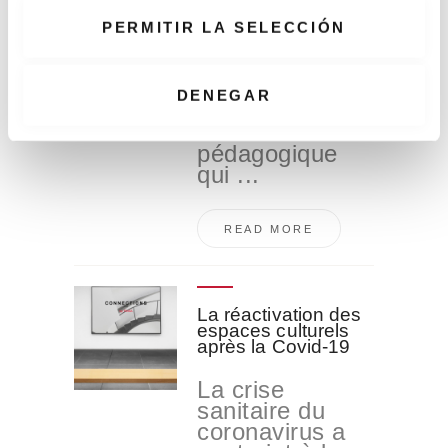
Montessori
e
PERMITIR LA SELECCIÓN
Il y a cent ans,
n
María
t
Montessori a
i
DENEGAR
développé une
m
méthode
i
pédagogique
e
qui ...
n
t
READ MORE
o
La réactivation des
espaces culturels
après la Covid-19
La crise
sanitaire du
coronavirus a