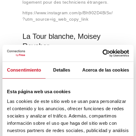
logement pour des techniciens étrangers.
https://www.instagram.com/p/Bh902D4BiSv/
?utm_source=ig_web_copy_link
La Tour blanche, Moisey
Reysher,
1929
Consentimiento
Detalles
Acerca de las cookies
Ce château d’eau a été la première
structure en béton de la région de l’Oural et
Esta página web usa cookies
est considéré comme la perle du
constructivisme russe à Ekaterinbourg.
Las cookies de este sitio web se usan para personalizar
Depuis 2013 et grâce à l’action de
el contenido y los anuncios, ofrecer funciones de redes
réhabilitation menée par le groupe de
sociales y analizar el tráfico. Además, compartimos
jeunes architectes Podelniki, il accueille des
información sobre el uso que haga del sitio web con
manifestations culturelles.
nuestros partners de redes sociales, publicidad y análisis
https://www.instagram.com/p/Bkcry5hnVHd/