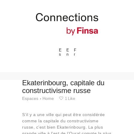
E
E
F
s
n
r
---ENLACES---
Tendances
Événements
Ekaterinbourg, capitale du
constructivisme russe
Espaces
Espaces
Home
1
Like
Matériels
Technologie
S’il y a une ville qui peut être considérée
Connexion avec
comme la capitale du constructivisme
russe, c’est bien Ekaterinbourg. La plus
Collaborations
grande ville à l’est de l’Oural compte la plus