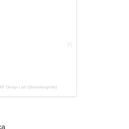
INT Design Lab (@wintdesignlab)
ca