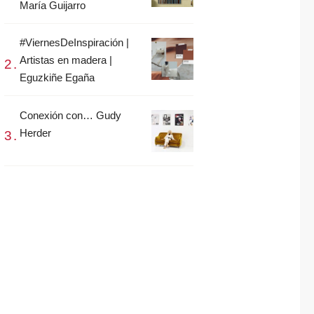
María Guijarro
#ViernesDeInspiración |
Artistas en madera |
Eguzkiñe Egaña
Conexión con… Gudy
Herder