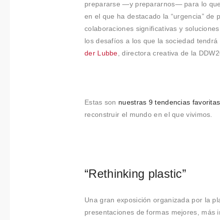
Colabora
prepararse —y prepararnos— para lo que 
en el que ha destacado la “urgencia” de 
ciones
colaboraciones significativas y solucion
los desafíos a los que la sociedad tendr
Sobre
der Lubbe
, directora creativa de la DDW
Connectio
ns by
Estas son
nuestras 9 tendencias favorita
Finsa
reconstruir el mundo en el que vivimos.
Contacto
“Rethinking plastic”
Una gran exposición organizada por la p
presentaciones de formas mejores, más int