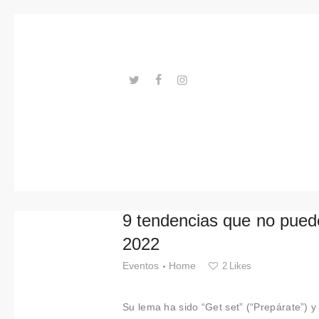
Tendenci
as
Eventos
Espacios
---ENLACES---
Materiale
s
Tecnologi
9 tendencias que no pued
a
2022
Conexión
Eventos
Home
2
Likes
con
Su lema ha sido “Get set” (“Prepárate”) 