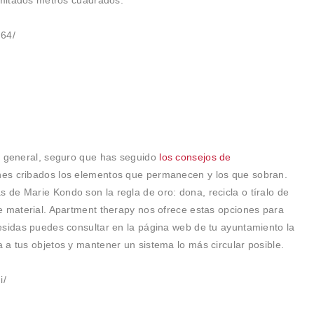
limitados metros cuadrados.
64/
n general, seguro que has seguido
los consejos de
ienes cribados los elementos que permanecen y los que sobran.
de Marie Kondo son la regla de oro: dona, recicla o tíralo de
e material. Apartment therapy nos ofrece estas opciones para
esidas puedes consultar en la página web de tu ayuntamiento la
 a tus objetos y mantener un sistema lo más circular posible.
i/