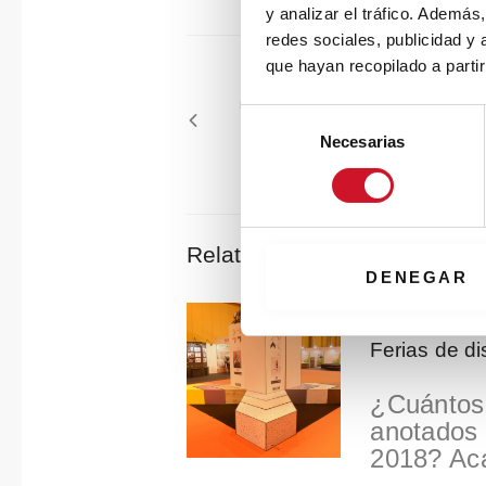
y analizar el tráfico. Ademá
redes sociales, publicidad y
Navegación
que hayan recopilado a parti
de
Previous
PREVIOUS ARTICLE
entradas
S
article
Low-tech: sostenibilidad en inte
Necesarias
e
l
e
c
c
Related Posts
i
DENEGAR
ó
n
Ferias de d
d
e
¿Cuántos 
c
anotados 
o
2018? Ac
n
s