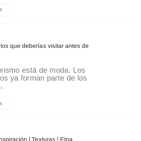
E
os que deberías visitar antes de
urismo está de moda. Los
os ya forman parte de los
..
E
spiración | Texturas | Etna