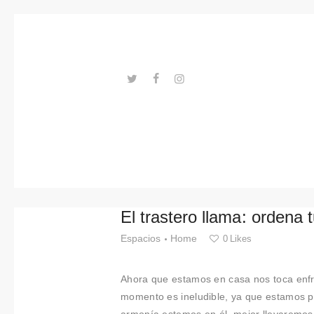
Tendenci
as
Eventos
Espacios
---ENLACES---
Materiale
s
Tecnologi
El trastero llama: ordena 
a
Espacios
Home
0
Likes
Conexión
Ahora que estamos en casa nos toca enfre
con
momento es ineludible, ya que estamos 