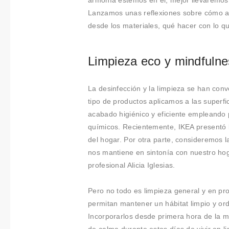
Colabora
armonía estemos en él, mejor llevaremos
Lanzamos unas reflexiones sobre cómo ata
ciones
desde los materiales, qué hacer con lo q
Sobre
Limpieza eco y mindfulne
Connectio
ns by
La desinfección y la limpieza se han conv
tipo de productos aplicamos a las superfi
Finsa
acabado higiénico y eficiente empleando
químicos. Recientemente, IKEA presentó
Contacto
del hogar. Por otra parte, consideremos l
nos mantiene en sintonía con nuestro ho
profesional Alicia Iglesias.
Pero no todo es limpieza general y en pr
permitan mantener un hábitat limpio y o
Incorporarlos desde primera hora de la 