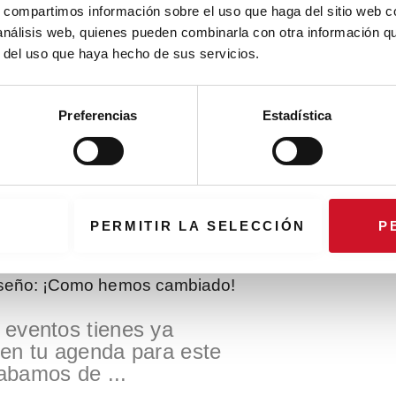
s, compartimos información sobre el uso que haga del sitio web 
 análisis web, quienes pueden combinarla con otra información q
r del uso que haya hecho de sus servicios.
Next
NEXT ARTICLE
article
rnet
Apps para pasar una cuarentena
Preferencias
Estadística
PERMITIR LA SELECCIÓN
P
iseño: ¡Como hemos cambiado!
eventos tienes ya
en tu agenda para este
abamos de ...