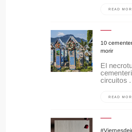
e
READ MOR
n
t
i
m
i
10 cementeri
e
morir
n
t
El necrot
o
cementeri
circuitos .
READ MOR
#Viernesdein