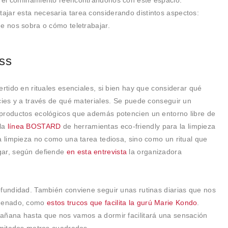
 el confinamiento reencontrándonos con este espacio.
jar esta necesaria tarea considerando distintos aspectos:
ue nos sobra o cómo teletrabajar.
ss
ertido en rituales esenciales, si bien hay que considerar qué
cies y a través de qué materiales. Se puede conseguir un
 productos ecológicos que además potencien un entorno libre de
 la
línea BOSTARD
de herramientas eco-friendly para la limpieza
a limpieza no como una tarea tediosa, sino como un ritual que
gar, según defiende
en esta entrevista
la organizadora
ofundidad. También conviene seguir unas rutinas diarias que nos
rdenado, como
estos trucos que facilita la gurú Marie Kondo
.
mañana hasta que nos vamos a dormir facilitará una sensación