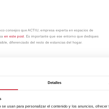
cinco consejos que ACTIU, empresa experta en espacios de
nsa
en este post
. Es importante que ese entorno que dediques
sible, diferenciado del resto de estancias del hogar.
pártelo con tu red y ayuda a disfrutar de un hogar en armonía
Detalles
dos. ¡Conecta con tus contactos!
s
b se usan para personalizar el contenido y los anuncios, ofrecer