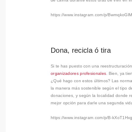
de calma durante estos días de vivir en 
https://www.instagram.com/p/BwmqkoGlM
Dona, recicla ó tira
Si te has puesto con una reestructuració
organizadores profesionales
. Bien, ya t
¿Qué hago con estos últimos? Las normas 
la manera más sostenible según el tipo d
donaciones, y según la localidad donde r
mejor opción para darle una segunda vida
https://www.instagram.com/p/B-kXoT1Hxg