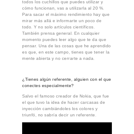
todos los cuchillos que puedes utilizar y
cómo funcionan, vas a utilizarla al 20 %.
Para sacar el máximo rendimiento hay que
mirar más allá e informarte un poco de
todo. Y no solo artículos científicos.
También prensa general. En cualquier
momento puedes leer algo que te da que
pensar. Una de las cosas que he aprendido
es que, en este campo, tienes que tener la
mente abierta y no cerrarte a nada.
¿Tienes algún referente, alguien con el que
conectes especialmente?
Salvo el famoso creador de Nokia, que fue
el que tuvo la idea de hacer carcasas de
inyección cambiándoles los colores y
triunfó, no sabría decir un referente.