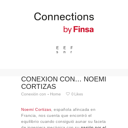
E
E
F
s
n
r
---ENLACES---
Tendencias
Eventos
CONEXIÓN CON… NOEMÍ
CORTIZAS
Espacios
Conexión con
Home
0
Likes
Materiales
Tecnologia
Noemí Cortizas
, española afincada en
Conexión con
Francia, nos cuenta que encontró el
equilibrio cuando consiguió aunar su faceta
Colaboraciones
de ingeniera mecánica con su
pasión por el