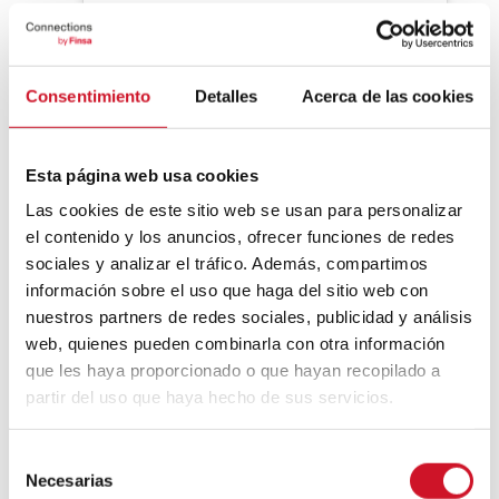
Ver esta publicación en Instagram
Consentimiento
Detalles
Acerca de las cookies
Esta página web usa cookies
Las cookies de este sitio web se usan para personalizar
el contenido y los anuncios, ofrecer funciones de redes
sociales y analizar el tráfico. Además, compartimos
información sobre el uso que haga del sitio web con
nuestros partners de redes sociales, publicidad y análisis
web, quienes pueden combinarla con otra información
Una publicación compartida de Noemi Cortizas (@ydemaker)
que les haya proporcionado o que hayan recopilado a
partir del uso que haya hecho de sus servicios.
S
Por otra parte, tengo que conocer los
tipos
Necesarias
e
de tecnologías industriales
que me van a