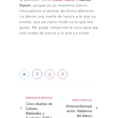
Dyson
, porque en su momento fueron
innovadores al pensar de forma diferente.
Le dieron una vuelta de tuerca a lo que ya
existía, que en cierto modo es lo que me
gusta. Me gusta romperme el coco para dar
una vuelta de tuerca a lo que ya existe.
Navegación
de
Previous
PREVIOUS ARTICLE
Next
NEXT ARTICLE
article
Cinco diseños de
entradas
article
#ViernesDeInspir
Colores,
ación: Hablemos
Materiales y
del blanco