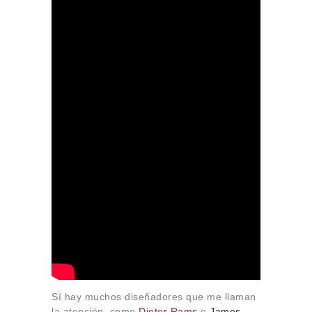
Sí hay muchos diseñadores que me llaman
la atención, como
Dieter Rams
o
James