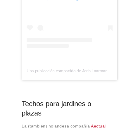
Una publicación compartida de Joris Laarman (@jorislaarman)
Techos para jardines o
plazas
La (también) holandesa compañía
Aectual