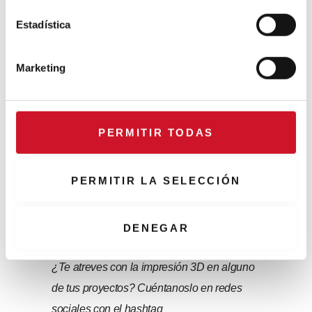
c
i
Estadística
ó
n
Marketing
d
e
c
o
PERMITIR TODAS
n
Una publicación compartida de Be More 3D (@bemore3d)
s
e
PERMITIR LA SELECCIÓN
n
t
i
DENEGAR
m
i
¿Te atreves con la impresión 3D en alguno
e
de tus proyectos? Cuéntanoslo en redes
n
t
sociales con el hashtag