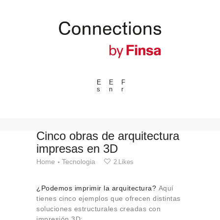
E
E
F
s
n
r
---ENLACES---
Tendencias
Eventos
Cinco obras de arquitectura
impresas en 3D
Espacios
Home
Tecnologia
2
Likes
Materiales
Tecnologia
¿Podemos imprimir la arquitectura?
Aquí
Conexión con
tienes cinco ejemplos que ofrecen distintas
soluciones estructurales creadas con
Colaboraciones
impresión 3D: