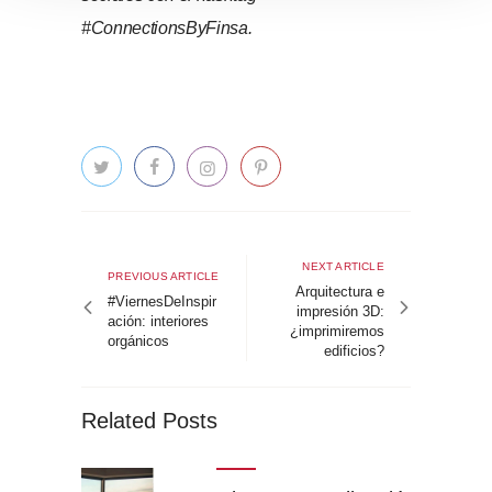
o
#ConnectionsByFinsa.
Navegación
de
Next
NEXT ARTICLE
Previous
PREVIOUS ARTICLE
article
Arquitectura e
entradas
article
#ViernesDeInspir
impresión 3D:
ación: interiores
¿imprimiremos
orgánicos
edificios?
Related Posts