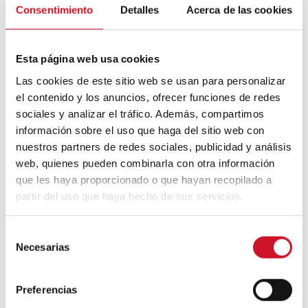
Consentimiento
Detalles
Acerca de las cookies
Be More 3D
. Ya tienen nuevos proyectos en
mente: desde un chalet hasta viviendas
sociales.
Esta página web usa cookies
Las cookies de este sitio web se usan para personalizar
el contenido y los anuncios, ofrecer funciones de redes
sociales y analizar el tráfico. Además, compartimos
información sobre el uso que haga del sitio web con
nuestros partners de redes sociales, publicidad y análisis
web, quienes pueden combinarla con otra información
que les haya proporcionado o que hayan recopilado a
partir del uso que haya hecho de sus servicios.
S
Necesarias
e
l
e
Preferencias
View this post on Instagram
c