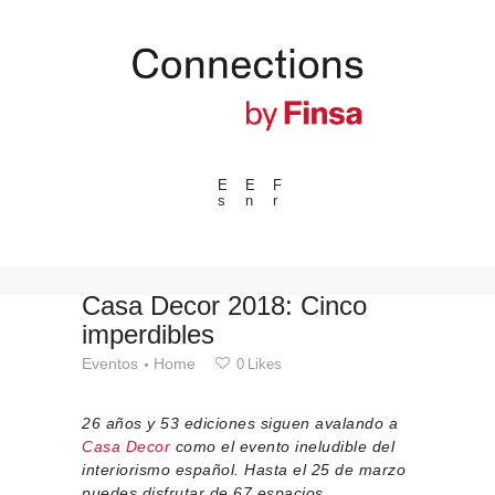
E
E
F
s
n
r
---ENLACES---
Tendencias
Eventos
Casa Decor 2018: Cinco
imperdibles
Espacios
Eventos
Home
0
Likes
Materiales
Tecnologia
26 años y 53 ediciones siguen avalando a
Conexión con
Casa Decor
como el evento ineludible del
interiorismo español. Hasta el 25 de marzo
Colaboraciones
puedes disfrutar de 67 espacios