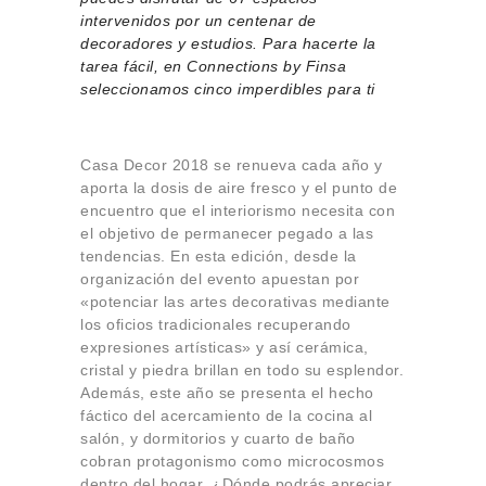
Sobre Connections
intervenidos por un centenar de
by Finsa
decoradores y estudios. Para hacerte la
tarea fácil, en Connections by Finsa
Contacto
seleccionamos cinco imperdibles para ti
Casa Decor 2018 se renueva cada año y
aporta la dosis de aire fresco y el punto de
encuentro que el interiorismo necesita con
el objetivo de permanecer pegado a las
tendencias. En esta edición, desde la
organización del evento apuestan por
«potenciar las artes decorativas mediante
los oficios tradicionales recuperando
expresiones artísticas» y así cerámica,
cristal y piedra brillan en todo su esplendor.
Además, este año se presenta el hecho
fáctico del acercamiento de la cocina al
salón, y dormitorios y cuarto de baño
cobran protagonismo como microcosmos
dentro del hogar. ¿Dónde podrás apreciar