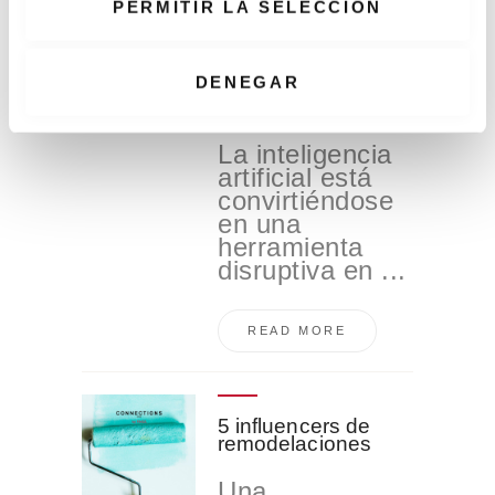
PERMITIR LA SELECCIÓN
n
t
Los 5 retos de la
inteligencia artificial
i
DENEGAR
en arquitectura e
m
interiorismo
i
La inteligencia
e
artificial está
n
convirtiéndose
t
en una
o
herramienta
disruptiva en ...
READ MORE
5 influencers de
remodelaciones
Una